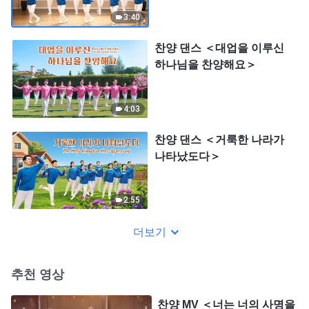
3:40
찬양 댄스 ＜대업을 이루신
하나님을 찬양해요＞
4:03
찬양 댄스 ＜거룩한 나라가
나타났도다＞
2:55
더보기
추천 영상
찬양 MV ＜너는 너의 사명을