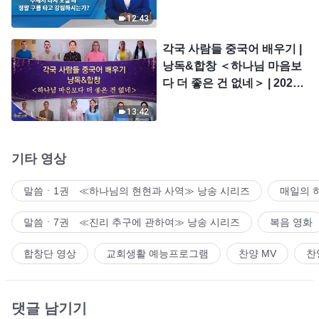
시는가?
12:43
각국 사람들 중국어 배우기 |
낭독&합창 ＜하나님 마음보
다 더 좋은 건 없네＞ | 2026
＜찬미의 소리＞
13:42
기타 영상
말씀ㆍ1권 ≪하나님의 현현과 사역≫ 낭송 시리즈
매일의 
말씀ㆍ7권 ≪진리 추구에 관하여≫ 낭송 시리즈
복음 영화
합창단 영상
교회생활 예능프로그램
찬양 MV
찬
댓글 남기기