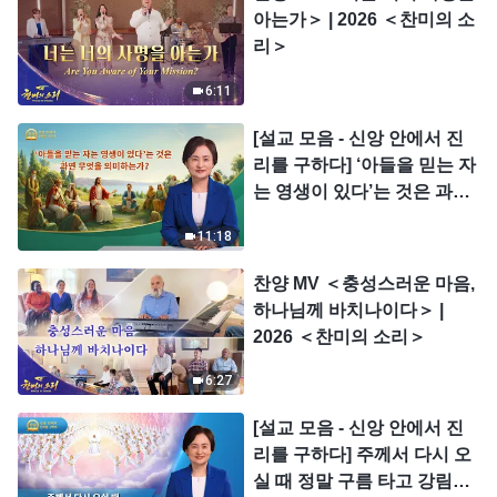
아는가＞ | 2026 ＜찬미의 소
리＞
6:11
[설교 모음 - 신앙 안에서 진
리를 구하다] ‘아들을 믿는 자
는 영생이 있다’는 것은 과연
무엇을 의미하는가?
11:18
찬양 MV ＜충성스러운 마음,
하나님께 바치나이다＞ |
2026 ＜찬미의 소리＞
6:27
[설교 모음 - 신앙 안에서 진
리를 구하다] 주께서 다시 오
실 때 정말 구름 타고 강림하