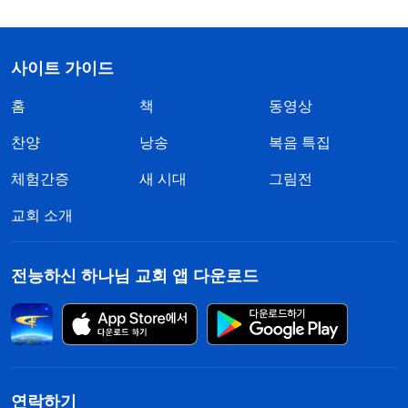
사이트 가이드
홈
책
동영상
찬양
낭송
복음 특집
체험간증
새 시대
그림전
교회 소개
전능하신 하나님 교회 앱 다운로드
연락하기