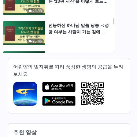
는 ‘13편 서신’을 어떻게 보느냐
＞
29:38
전능하신 하나님 말씀 낭송 ＜성
공 여부는 사람이 가는 길에 달
려 있다＞(상)
25:46
전능하신 하나님 말씀 낭송 ＜성
공 여부는 사람이 가는 길에 달
어린양의 발자취를 따라 풍성한 생명의 공급을 누려
려 있다＞(하)
42:37
보세요
전능하신 하나님 말씀 낭송 ＜하
나님의 사역과 사람의 사역＞
(상)
46:05
전능하신 하나님 말씀 낭송 ＜하
나님의 사역과 사람의 사역＞
(하)
추천 영상
39:44