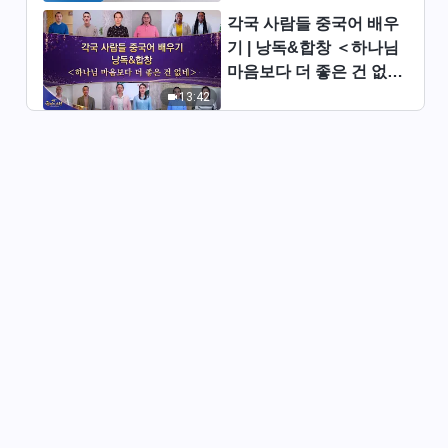
나님이 거하고 있는 ‘육신’의 본
각국 사람들 중국어 배우
질＞
1:02:05
기 | 낭독&합창 ＜하나님
마음보다 더 좋은 건 없네
전능하신 하나님 말씀 낭송 ＜하
＞ | 2026 ＜찬미의 소리
13:42
나님의 사역과 사람의 실행 ＞
＞
(하)
43:09
전능하신 하나님 말씀 낭송 ＜하
나님의 사역과 사람의 실행＞
(상)
37:08
전능하신 하나님 말씀 낭송 ＜그
리스도의 본질은 하나님 아버지
의 뜻에 순종하는 것이다＞
37:58
전능하신 하나님 말씀 낭송 ＜사
람의 삶을 정상으로 회복시켜 사
람을 아름다운 종착지로 이끌어
32:04
간다＞(상)