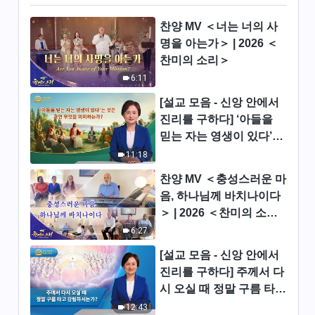
전능하신 하나님 말씀 낭송 ＜3
찬양 MV ＜너는 너의 사
단계 사역을 아는 것이 하나님을
명을 아는가＞ | 2026 ＜
아는 길이다＞(상)
찬미의 소리＞
30:32
6:11
전능하신 하나님 말씀 낭송 ＜3
[설교 모음 - 신앙 안에서
단계 사역을 아는 것이 하나님을
진리를 구하다] ‘아들을
아는 길이다＞(하)
38:45
믿는 자는 영생이 있다’는
것은 과연 무엇을 의미하
11:18
전능하신 하나님 말씀 낭송 ＜패
는가?
괴된 인류에게는 말씀이 ‘육신’
찬양 MV ＜충성스러운 마
된 하나님의 구원이 더욱 필요하
음, 하나님께 바치나이다
40:32
다＞(상)
＞ | 2026 ＜찬미의 소리
＞
6:27
전능하신 하나님 말씀 낭송 ＜패
괴된 인류에게는 말씀이 ‘육신’
[설교 모음 - 신앙 안에서
된 하나님의 구원이 더욱 필요하
40:40
진리를 구하다] 주께서 다
다＞(하)
시 오실 때 정말 구름 타고
전능하신 하나님 말씀 낭송 ＜하
강림하시는가?
12:43