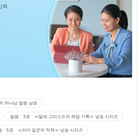
신의
의 하나님 말씀 낭송
말씀ㆍ3권 ≪말세 그리스도의 좌담 기록≫ 낭송 시리즈
씀ㆍ5권 ≪리더 일꾼의 직책≫ 낭송 시리즈