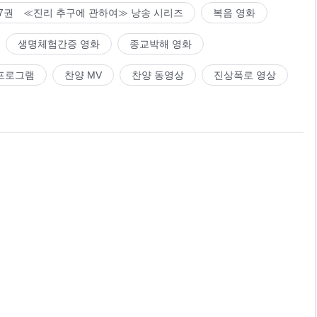
7권 ≪진리 추구에 관하여≫ 낭송 시리즈
복음 영화
생명체험간증 영화
종교박해 영화
프로그램
찬양 MV
찬양 동영상
진상폭로 영상