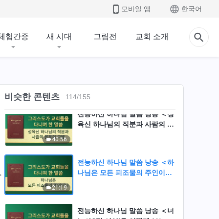
모바일 앱
한국어
전능하신 하나님 말씀 낭송 ＜하
나님을 ‘관념’으로 규정한 사람
체험간증
새 시대
그림전
교회 소개
이 어찌 하나님의 ‘계시’를 받을
22:56
수 있겠는가?＞
전능하신 하나님 말씀 낭송 ＜하
나님과 하나님의 사역을 아는 사
람만이 하나님을 흡족게 할 수
37:19
비슷한 콘텐츠
있다＞
114
/
155
전능하신 하나님 말씀 낭송 ＜성
육신 하나님의 직분과 사람의 본
분의 구별＞
40:56
전능하신 하나님 말씀 낭송 ＜하
나님은 모든 피조물의 주인이다
＞
21:19
전능하신 하나님 말씀 낭송 ＜너