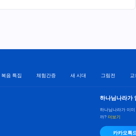
되셨고
복음 특집
체험간증
새 시대
그림전
교
하나님나라가 
하나님나라가 이미
까?
더보기
카카오톡으