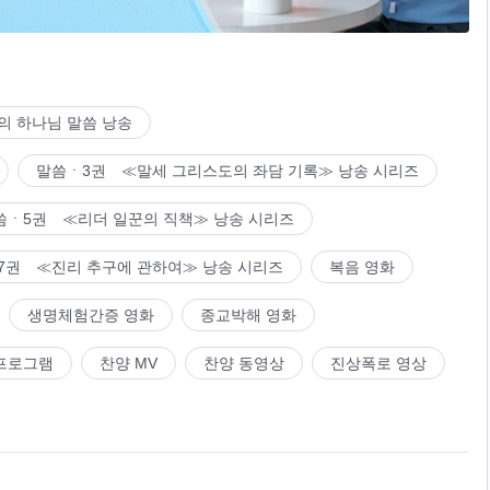
의 하나님 말씀 낭송
말씀ㆍ3권 ≪말세 그리스도의 좌담 기록≫ 낭송 시리즈
.
씀ㆍ5권 ≪리더 일꾼의 직책≫ 낭송 시리즈
7권 ≪진리 추구에 관하여≫ 낭송 시리즈
복음 영화
생명체험간증 영화
종교박해 영화
프로그램
찬양 MV
찬양 동영상
진상폭로 영상