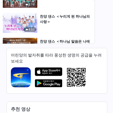
3:18
찬양 댄스 ＜누리게 된 하나님의
사랑＞
4:03
찬양 댄스 ＜하나님 말씀은 나에
게 인생길 알려주네＞
3:30
어린양의 발자취를 따라 풍성한 생명의 공급을 누려
보세요
찬양 댄스 ＜전능하신 하나님은
사람의 사랑 받으시기에 합당하
네＞
3:36
찬양 댄스 ＜하나님 사랑의 잔치
에 참석하니 얼마나 달콤한가＞
4:32
추천 영상