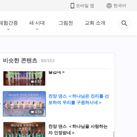
찬양 댄스 ＜천국의 잔치에 참여
모바일 앱
한국어
한 것이 얼마나 큰 복인가＞
3:55
체험간증
새 시대
그림전
교회 소개
찬양 댄스 ＜하나님을 더 깊이
사랑하리＞
3:42
비슷한 콘텐츠
86
/
163
찬양 댄스 ＜교회 생활 참으로
즐겁네＞
6:57
찬양 댄스 ＜하나님은 진리를 선
포하여 우리를 구원하시네＞
4:58
찬양 댄스 ＜하나님을 사랑하는
자 인정받네＞