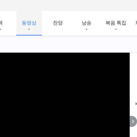
책
동영상
찬양
낭송
복음 특집