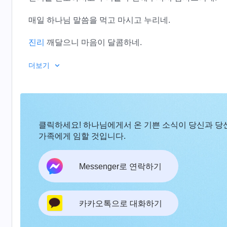
매일 하나님 말씀을 먹고 마시고 누리네.
진리
깨달으니 마음이 달콤하네.
세상의 사악함과 어두움을 간파하고
더보기
모든 것을 버리고 하나님을 위해 헌신하네.
전능하신 하나님
,
클릭하세요! 하나님에게서 온 기쁜 소식이 당신과 당
우리를 인생의 바른길로 이끌어주시니 감사합니다.
가족에게 임할 것입니다.
세속의 얽매임과 속박을 벗어버리고
Messenger로 연락하기
본분을 잘 이행하며 하나님 앞에서 살아가네.
전능하신 하나님,
카카오톡으로 대화하기
우리를 사탄의 권세에서 벗어나게 구원해주시니 감사합