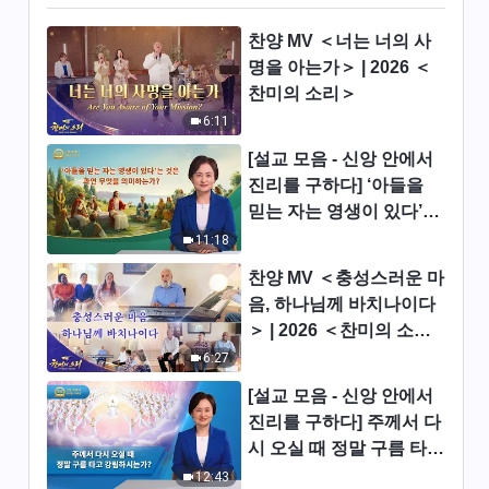
찬양 댄스 ＜내 마음 감싸는 하
나님 사랑＞
찬양 MV ＜너는 너의 사
명을 아는가＞ | 2026 ＜
4:15
찬미의 소리＞
6:11
찬양 댄스 ＜당신은 나의 진정한
생명＞
[설교 모음 - 신앙 안에서
3:50
진리를 구하다] ‘아들을
믿는 자는 영생이 있다’는
찬양 댄스 ＜인자가 땅에 강림하
것은 과연 무엇을 의미하
11:18
셨네＞
는가?
찬양 MV ＜충성스러운 마
4:13
음, 하나님께 바치나이다
＞ | 2026 ＜찬미의 소리
찬양 댄스 ＜진리를 추구하는 것
＞
6:27
이 가장 큰 축복＞
[설교 모음 - 신앙 안에서
3:54
진리를 구하다] 주께서 다
시 오실 때 정말 구름 타고
찬양 댄스 ＜전능하신 하나님은
사람을 구원하시네＞
강림하시는가?
12:43