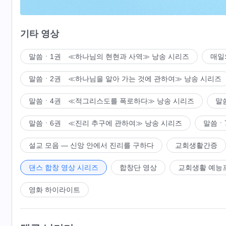
진리를 추구하여 하나님을 힘 있게 증거하며
기타 영상
하나님의 나라에서 살아가네.
말씀ㆍ1권 ≪하나님의 현현과 사역≫ 낭송 시리즈
매일
2
말씀ㆍ2권 ≪하나님을 알아 가는 것에 관하여≫ 낭송 시리즈
형제자매 함께 모여 노래하고 춤추며 하나님을 찬미하네
말씀ㆍ4권 ≪적그리스도를 폭로하다≫ 낭송 시리즈
말
하나님 말씀의 폭로, 시련과 드러냄을 통해
말씀ㆍ6권 ≪진리 추구에 관하여≫ 낭송 시리즈
말씀ㆍ
우리는 자신이 얼마나 깊이 패괴됐는지 알게 되네.
설교 모음 ― 신앙 안에서 진리를 구하다
교회생활간증
말과 행동은 모두 사탄 철학에 근거하니
댄스 합창 영상 시리즈
합창단 영상
교회생활 예능
인간의 모습이 전혀 없네.
영화 하이라이트
말씀의 심판, 책망과 훈계를 받아들이고
진심으로 회개하여 새사람이 되네.