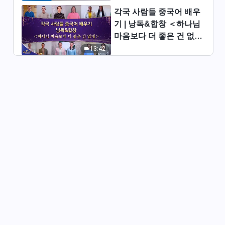
3:51
각국 사람들 중국어 배우
기 | 낭독&합창 ＜하나님
찬양 댄스 ＜전능하신 하나님을
마음보다 더 좋은 건 없네
따르는 건 큰 축복이네＞
＞ | 2026 ＜찬미의 소리
13:42
4:35
＞
찬양 댄스 ＜전능하신 하나님은
진심으로 나를 사랑하시네＞
5:34
찬양 댄스 ＜하나님나라의 새로
운 삶＞
4:00
찬양 댄스 ＜우리는 말세 그리스
도의 증인＞
3:34