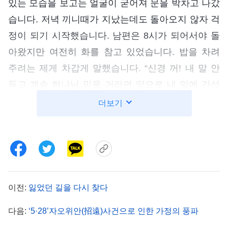
있는 모습을 보고는 얼굴이 굳어져 문을 박차고 나갔
습니다. 저녁 끼니때가 지났는데도 돌아오지 않자 걱
정이 되기 시작했습니다. 남편은 8시가 되어서야 돌
아왔지만 여전히 화를 참고 있었습니다. 밥을 차려
주려는 제게 차갑게 말했습니다. “신경 꺼! 내 말 안
듣고 계속 하나님 믿을 거라면 앞으로 내 일에 간섭
하지 말라고. 이제 나는 생활비만 갖다 줄게. 내가 밖
더보기
에서 뭘 하고 돌아다니든 상관하지 마! 내가 어떤 일
을 하고 다니든 신경 꺼!” 남편에게 그런 말을 듣자 생
각할수록 괴로워졌습니다. 밤에 침대에 누워서도 이
리 뒤척 저리 뒤척 하며 잠을 이루지 못했습니다. 저
는 마음속으로 끊임없이 기도했습니다. ‘하나님, 제
이전:
잃었던 길을 다시 찾다
남편이 유언비어에 속아 제가 당신을 믿는다고 핍박
다음:
‘5·28’자오위안(招遠)사건으로 인한 가정의 풍파
하고 또 저렇게 냉정하게 말하는데, 어떻게 해야 합