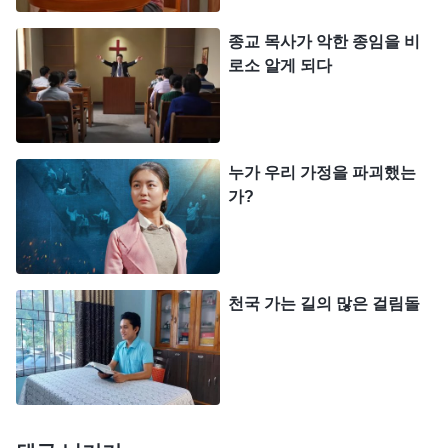
야겠느냐? 일이 닥칠 때마다 네게는 그것이 큰 시련
이자 하나님이 네 증거를 필요로 하는 때가 왔음을
종교 목사가 악한 종임을 비
로소 알게 되다
알아야 한다.
』
(＜말씀ㆍ1권 하나님의 현현과 사역ㆍ하
나님을 사랑해야 참되게 하나님을 믿는 것이다＞ 중에서)
하나님 말씀의 깨우침으로 저는 어느 정도 깨달음을
얻게 되었습니다. ‘그동안 늘 남편만 문제가 있다고
누가 우리 가정을 파괴했는
여겼구나. 이 세상에는 가짜와 거짓이 너무도 많고,
가?
어디든 거짓말과 기만으로 가득하다고 생각했지. 특
히 중국 공산당 언론 보도는 더더욱 거짓말이고 사기
야. 조금이라도 머리가 돌아가는 사람이라면 잠깐만
천국 가는 길의 많은 걸림돌
생각해 봐도 전능하신 하나님을 공격하고 판단하고
정죄하는 인터넷상의 그 글들이 전부 거짓말, 궤변이
라는 것을 알 수 있을 텐데. 그것에 미혹되고 눈이 가
려지지는 않을 거야. 그런데 남편은 하필 인터넷에