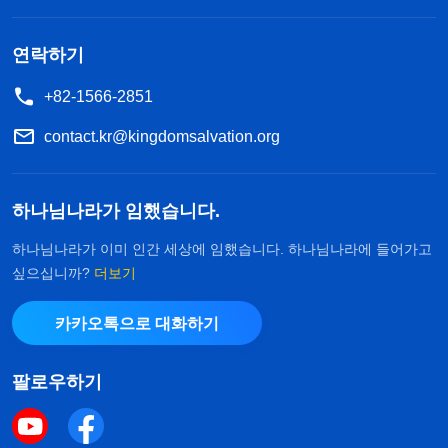
미친 게 분명해! 내가 생각해 봤는데, 당장 하나님 믿
는 거 그만두든지 아니면 이혼하든지 선택해. 애들
연락하기
문제도 다 생각해 놨어. 데려가고 싶으면 데려가. 하
+82-1566-2851
지만 일본에는 못 있겠지. 애들 데리고 상하이로 가!
상하이에 있는 집 당신한테 주고, 매달 10만 엔씩 양
contact.kr@kingdomsalvation.org
육비로 보내 줄게. 아이들 원하지 않는다면, 좋아. 당
신 맘대로 해! 이혼 수속도 이미 다 알아 놨어. 지방법
하나님나라가 임했습니다.
원에 가서 이혼 합의서에 서명만 하면 된다더군. 어
하나님나라가 이미 인간 세상에 임했습니다. 하나님나라에 들어가고
떻게 할 건지 말해 봐!” 남편의 말에 심장이 덜컥 내려
싶으십니까?
더보기
앉았고 머리가 멍해졌습니다. 그대로 굳어 버린 채
카카오톡으로 대화하기
한참 동안 대답을 하지 못했습니다. 하나님께 기도하
는 것마저도 잊어버렸지요. 그저 이혼하면 아이들은
팔로우하기
어쩌나 하는 생각뿐이었습니다. ‘내가 맡자니 경제력
이 부족하고, 그렇다고 남편한테 맡기자니 엄마 없이