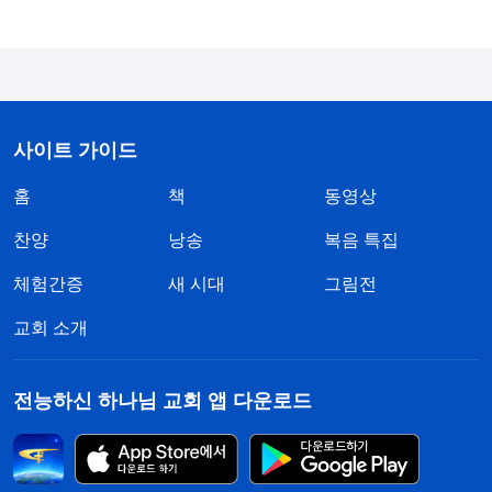
을 한 적이 단 한 번도 없어요. 당신이 이 집에 떳떳하
지 못한 짓을 한다면 그건 당신이 스스로 타락한 거
지, 내가 하나님을 믿어서 생긴 일이 아니라고요.” 남
편은 제 말을 듣더니 조금 누그러진 어조로 말했습니
사이트 가이드
다. “당신이 내 말을 듣지 않고 계속 하나님을 믿겠다
홈
책
동영상
고 하니까 그랬지.” 남편은 더 이상 아무 말도 하지 않
았고, 한 차례의 풍파가 그렇게 지나갔지요. 감사하
찬양
낭송
복음 특집
게도 하나님 말씀이 제게 힘을 준 덕에 사탄의 시험
체험간증
새 시대
그림전
을 이겨 낼 수 있었습니다!
교회 소개
하지만 평화는 그리 오래가지 않았습니다. 한 달
후, 남편은 또 인터넷상의 유언비어를 보게 되었습니
전능하신 하나님 교회 앱 다운로드
다. 어느 날, 퇴근하고 돌아온 남편이 컴퓨터 옆에 앉
아 있는 저를 보고는 험한 말을 해 댔습니다. “당신,