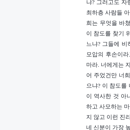
냐? 그러고도 자
최하층 사람들 아
희는 무엇을 바쳤
이 참도를 찾기 
느냐? 그들에 비
모압의 후손이라
마라. 너에게는 
어 주었건만 너희
으냐? 이 참도를
이 역사한 것 아
하고 사모하는 마
지 않고 이런 진
네 신분이 가장 