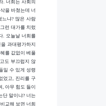
라. 너희는 사회의
이삭을 바쳤는데 너
쳤느냐? 많은 사람
 그런 대가를 치렀
다. 오늘날 너희를
신을 과대평가하지
은혜를 값없이 베풀
러고도 부끄럽지 않
들일 수 있게 성령
없었고, 진리를 구
, 아무 힘도 들이
는단 말이냐? 너는
 비교해 보면 너희