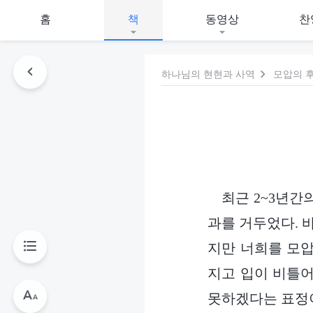
홈
책
동영상
찬
하나님의 현현과 사역
모압의 
최근 2~3년간
과를 거두었다. 
지만 너희를 모압
지고 입이 비틀어
못하겠다는 표정이