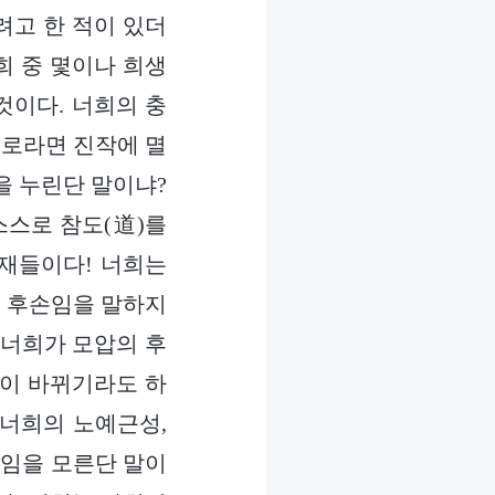
려고 한 적이 있더
희 중 몇이나 희생
것이다. 너희의 충
대로라면 진작에 멸
을 누린단 말이냐?
스스로 참도(道)를
존재들이다! 너희는
의 후손임을 말하지
 너희가 모압의 후
실이 바뀌기라도 하
 너희의 노예근성,
류임을 모른단 말이