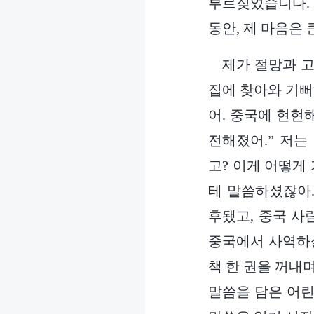
부르짖었습니다. 
동안, 제 마음은
제가 절망과 고
집에 찾아와 기뻐
어. 중국에 현현
전해졌어.” 저는
고? 이게 어떻게
테 말씀하셨잖아.
후됐고, 중국 사
중국에서 사역하실
책 한 권을 꺼내
말씀을 담은 어린