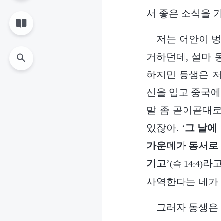
서 좋은 소식을 
저는 어안이 벙
거하던데, 설마 
하지만 동생은 저
신을 입고 중국에
말 좀 곧이곧대로
있잖아. ‘
그 날에
가운데가 동서로 
기고
’
라고
(슥 14:4)
사역한다는 네가 
그러자 동생은 