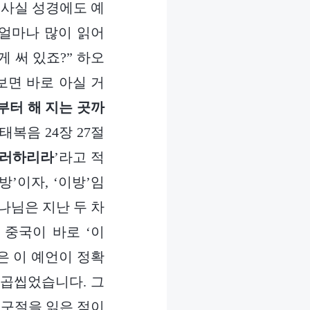
 사실 성경에도 예
 얼마나 많이 읽어
 써 있죠?” 하오
보면 바로 아실 거
부터 해 지는 곳까
태복음 24장 27절
그러하리라
’라고 적
’이자, ‘이방’임
하나님은 지난 두 차
중국이 바로 ‘이
은 이 예언이 정확
 곱씹었습니다. 그
 구절을 읽은 적이