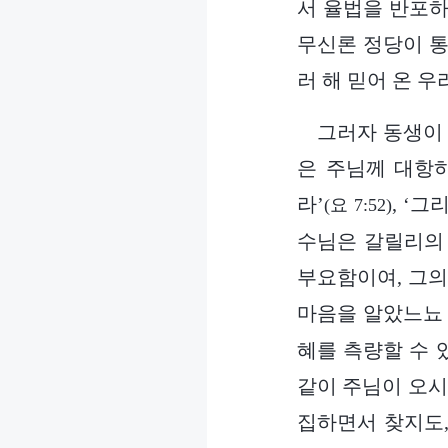
서 율법을 반포하
무신론 정당이 통
러 해 믿어 온 우
그러자 동생이
은 주님께 대항
라’
, ‘
(요 7:52)
수님은 갈릴리의
부요함이여, 그의
마음을 알았느뇨 
혜를 측량할 수 
같이 주님이 오시
집하면서 찾지도,