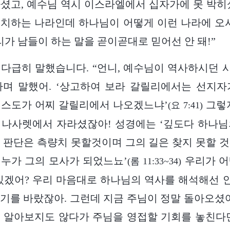
셨고, 예수님 역시 이스라엘에서 십자가에 못 박히
치하는 나라인데 하나님이 어떻게 이런 나라에 오
리가 남들이 하는 말을 곧이곧대로 믿어선 안 돼!”
 다급히 말했습니다. “언니, 예수님이 역사하시던
하며 말했어. ‘상고하여 보라 갈릴리에서는 선지자
그리스도가 어찌 갈릴리에서 나오겠느냐’
그렇지
(요 7:41)
 나사렛에서 자라셨잖아! 성경에는 ‘깊도다 하나님
 판단은 측량치 못할것이며 그의 길은 찾지 못할 
누가 그의 모사가 되었느뇨’
우리가 어
(롬 11:33~34)
있겠어? 우리 마음대로 하나님의 역사를 해석해선 안
기를 바랐잖아. 그런데 지금 주님이 정말 돌아오셨어
 알아보지도 않다가 주님을 영접할 기회를 놓친다