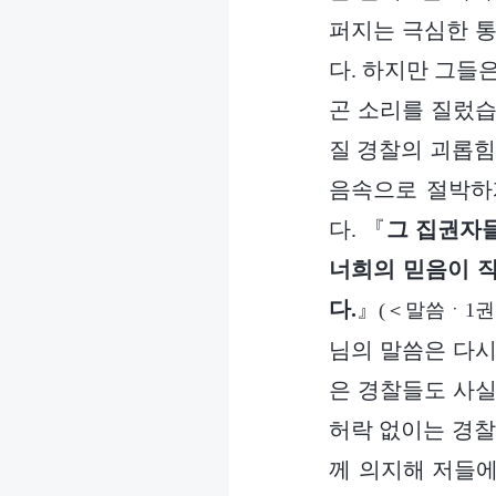
퍼지는 극심한 통
다. 하지만 그들
곤 소리를 질렀습
질 경찰의 괴롭힘
음속으로 절박하
다. 『
그 집권자
너희의 믿음이 작
다.
』
(＜말씀ㆍ1
님의 말씀은 다시
은 경찰들도 사실
허락 없이는 경찰
께 의지해 저들에