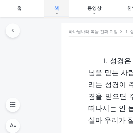
홈
책
동영상
찬
하나님나라 복음 전파 지침
1. 성경
님을 믿는 사
리는 성경이 
경을 믿으면 
떠나서는 안 
설마 우리가 