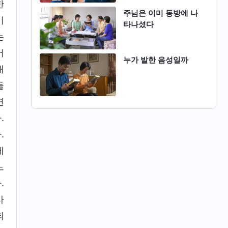
한
주님은 이미 동방에 나
이
타나셨다
는
어
누가 발한 음성일까
해
들
면
.
.
게
느
.
사
되