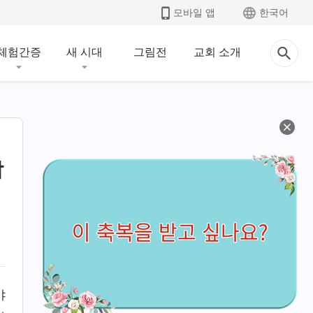
모바일 앱
한국어
체험간증
새 시대
그림전
교회 소개
람
야