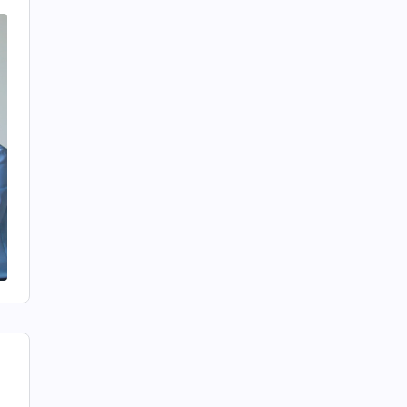
님
를
하
말
하
.
있
음
는
이
수
도
은
렇