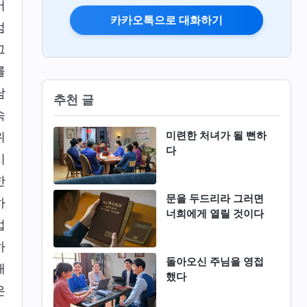
어
카카오톡으로 대화하기
엄
그
를
남
추천 글
속
미련한 처녀가 될 뻔하
위
다
시
한
문을 두드리라 그러면
하
너희에게 열릴 것이다
법
하
돌아오신 주님을 영접
해
했다
은