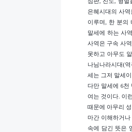
심판, 진노, 형
은혜시대의 사역을
이루며, 한 분의
말세에 하는 사역
사역은 구속 사역
못하고 아무도 알
나님나라시대(역주
세는 그저 말세이
다만 말세에 6천
여는 것이다. 이
때문에 아무리 성
마간 이해하거나 
속에 담긴 뜻은 