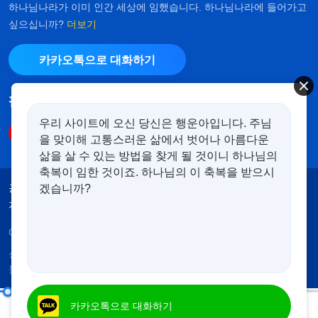
하나님나라가 이미 인간 세상에 임했습니다. 하나님나라에 들어가고
싶으십니까?
더보기
카카오톡으로 대화하기
팔로우하기
우리 사이트에 오신 당신은 행운아입니다. 주님
을 맞이해 고통스러운 삶에서 벗어나 아름다운
삶을 살 수 있는 방법을 찾게 될 것이니 하나님의
축복이 임한 것이죠. 하나님의 이 축복을 받으시
공지
이용약관
개인정보처리방침
겠습니까?
저작권 명시
쿠키 정책
Copyright © 2026
전능하신 하나님 교회
. 모든 권리 보유.
성경은 개역한글에서 인용하였습니다. 이 사이트에는 부
분적으로 다음체를 사용하였습니다.
제10조 진리를 멸시하고 공공연하게 원칙을 위배하며 하나님 집의 안배를 무시한다(5)
카카오톡으로 대화하기