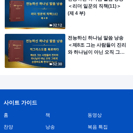
의 이익을 팔아넘기며, 하나
＜리더 일꾼의 직책(11)＞
님 집의 이익을 대가로 개인
(제 4 부)
의 명예를 얻는다(8)＞ (제 3
부)
32:12
전능하신 하나님 말씀 낭송
＜제8조 그는 사람들이 진리
와 하나님이 아닌 오직 그에
게 순종하도록 한다(2)＞ (제
52:30
6 부)
사이트 가이드
홈
책
동영상
찬양
낭송
복음 특집