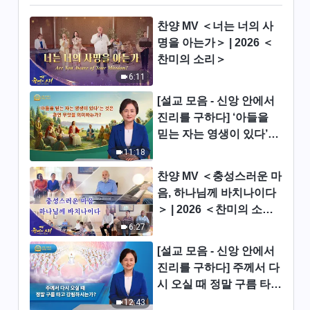
찬양 MV ＜너는 너의 사
전능하신 하나님 말씀 낭송 ＜리
명을 아는가＞ | 2026 ＜
더 일꾼의 직책(27)＞ (제 6 부)
찬미의 소리＞
31:56
6:11
전능하신 하나님 말씀 낭송 ＜리
[설교 모음 - 신앙 안에서
더 일꾼의 직책(28)＞ (제 1 부)
진리를 구하다] ‘아들을
믿는 자는 영생이 있다’는
40:12
것은 과연 무엇을 의미하
11:18
전능하신 하나님 말씀 낭송 ＜리
는가?
찬양 MV ＜충성스러운 마
더 일꾼의 직책(28)＞ (제 2 부)
음, 하나님께 바치나이다
42:06
＞ | 2026 ＜찬미의 소리
＞
6:27
전능하신 하나님 말씀 낭송 ＜리
더 일꾼의 직책(28)＞ (제 3 부)
[설교 모음 - 신앙 안에서
진리를 구하다] 주께서 다
41:06
시 오실 때 정말 구름 타고
강림하시는가?
12:43
전능하신 하나님 말씀 낭송 ＜리