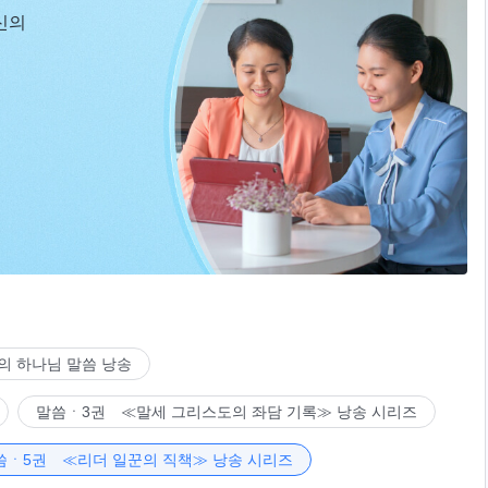
신의
의 하나님 말씀 낭송
말씀ㆍ3권 ≪말세 그리스도의 좌담 기록≫ 낭송 시리즈
씀ㆍ5권 ≪리더 일꾼의 직책≫ 낭송 시리즈