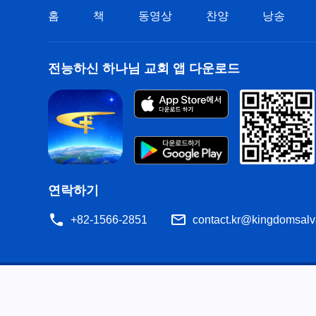
홈
책
동영상
찬양
낭송
전능하신 하나님 교회 앱 다운로드
연락하기
+82-1566-2851
contact.kr@kingdomsalv
공지
이용약관
개인정보처리방침
저작권 명시
쿠
공유
성경은 개역한글에서 인용하였습니다. 이 사이트에는 부분적