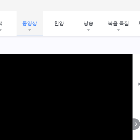
책
동영상
찬양
낭송
복음 특집