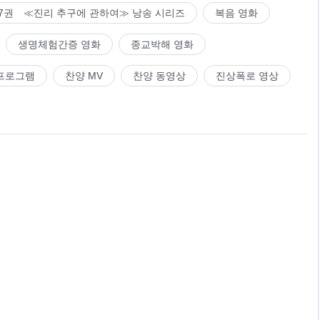
7권 ≪진리 추구에 관하여≫ 낭송 시리즈
복음 영화
생명체험간증 영화
종교박해 영화
프로그램
찬양 MV
찬양 동영상
진상폭로 영상