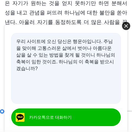
은 자기가 원하는 것을 얻지 못하기만 하면 분해서
성을 내고 관념을 퍼뜨려 하나님에 대한 불만을 쏟아
낸다. 아울러 자기를 동정하도록 더 많은 사람을 끌
어들여 하나님에 대한 자신의 관념을 받아들이게 만
든다. 그렇다면 이런 부류를 저지하고 제재해야 하지
우리 사이트에 오신 당신은 행운아입니다. 주님
을 맞이해 고통스러운 삶에서 벗어나 아름다운
않겠느냐? (그렇습니다.) 그들이 교제하는 주제나 사
삶을 살 수 있는 방법을 찾게 될 것이니 하나님의
상 관점은 진리에 대한 순수하고 올바른 이해가 아니
축복이 임한 것이죠. 하나님의 이 축복을 받으시
겠습니까?
고, 다른 사람들이 하나님에게 순종하며 하나님을 진
실하게 믿게 만들지도 않는다. 대신 사람들이 하나님
에게서 멀어지고 하나님을 오해하고 경계하며 심지
어 하나님을 저버리게 만들고, 그가 퍼뜨리는 관념을
듣고 사람들도 자기처럼 속으로 ‘나는 더 이상 하나
님에 대해 못 믿겠어.’라고 스스로에게 조용히 경고
리더 일꾼의 직책(16)
카카오톡으로 대화하기
제 1 부
00:00
39:04
하게 만든다. 이것이 바로 이런 부류가 퍼뜨리는 관