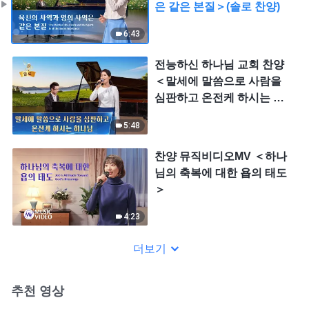
은 같은 본질＞(솔로 찬양)
6:43
전능하신 하나님 교회 찬양
＜말세에 말씀으로 사람을
심판하고 온전케 하시는 하
나님＞(솔로 찬양)
5:48
찬양 뮤직비디오MV ＜하나
님의 축복에 대한 욥의 태도
＞
4:23
더보기
추천 영상