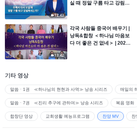
실 때 정말 구름 타고 강림하
시는가?
12:43
각국 사람들 중국어 배우기 |
낭독&합창 ＜하나님 마음보
다 더 좋은 건 없네＞ | 2026
＜찬미의 소리＞
13:42
기타 영상
말씀ㆍ1권 ≪하나님의 현현과 사역≫ 낭송 시리즈
매일의 
말씀ㆍ7권 ≪진리 추구에 관하여≫ 낭송 시리즈
복음 영화
합창단 영상
교회생활 예능프로그램
찬양 MV
찬