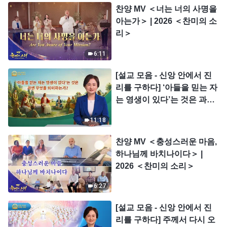
찬양 MV ＜너는 너의 사명을
아는가＞ | 2026 ＜찬미의 소
리＞
6:11
[설교 모음 - 신앙 안에서 진
리를 구하다] ‘아들을 믿는 자
는 영생이 있다’는 것은 과연
무엇을 의미하는가?
11:18
찬양 MV ＜충성스러운 마음,
하나님께 바치나이다＞ |
2026 ＜찬미의 소리＞
6:27
[설교 모음 - 신앙 안에서 진
리를 구하다] 주께서 다시 오