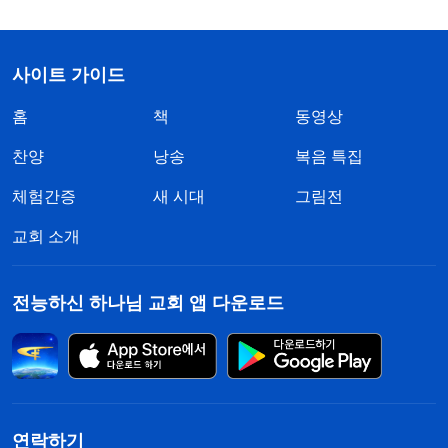
사이트 가이드
홈
책
동영상
찬양
낭송
복음 특집
체험간증
새 시대
그림전
교회 소개
전능하신 하나님 교회 앱 다운로드
연락하기