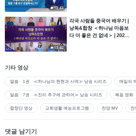
시는가?
12:43
각국 사람들 중국어 배우기 |
낭독&합창 ＜하나님 마음보
다 더 좋은 건 없네＞ | 2026
＜찬미의 소리＞
13:42
기타 영상
말씀ㆍ1권 ≪하나님의 현현과 사역≫ 낭송 시리즈
매일의 
말씀ㆍ7권 ≪진리 추구에 관하여≫ 낭송 시리즈
복음 영화
합창단 영상
교회생활 예능프로그램
찬양 MV
찬
댓글 남기기