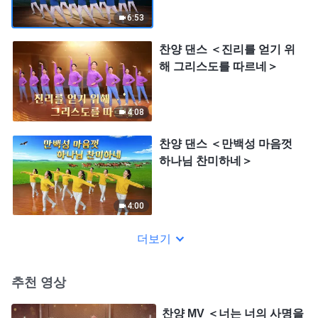
6:53
찬양 댄스 ＜진리를 얻기 위
해 그리스도를 따르네＞
4:08
찬양 댄스 ＜만백성 마음껏
하나님 찬미하네＞
4:00
더보기
추천 영상
찬양 MV ＜너는 너의 사명을