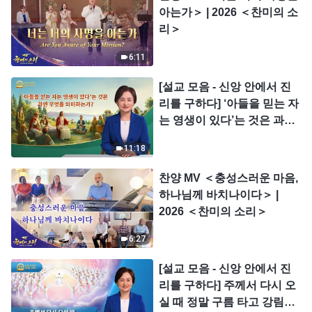
아는가＞ | 2026 ＜찬미의 소
리＞
6:11
[설교 모음 - 신앙 안에서 진
리를 구하다] ‘아들을 믿는 자
는 영생이 있다’는 것은 과연
무엇을 의미하는가?
11:18
찬양 MV ＜충성스러운 마음,
하나님께 바치나이다＞ |
2026 ＜찬미의 소리＞
6:27
[설교 모음 - 신앙 안에서 진
리를 구하다] 주께서 다시 오
실 때 정말 구름 타고 강림하