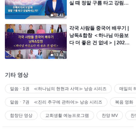
실 때 정말 구름 타고 강림하
시는가?
12:43
각국 사람들 중국어 배우기 |
낭독&합창 ＜하나님 마음보
다 더 좋은 건 없네＞ | 2026
＜찬미의 소리＞
13:42
기타 영상
말씀ㆍ1권 ≪하나님의 현현과 사역≫ 낭송 시리즈
매일의 
말씀ㆍ7권 ≪진리 추구에 관하여≫ 낭송 시리즈
복음 영화
합창단 영상
교회생활 예능프로그램
찬양 MV
찬