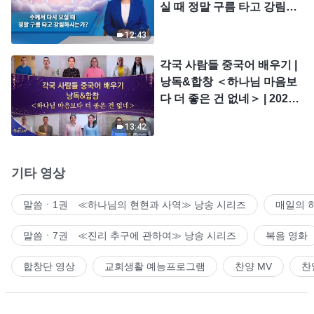
실 때 정말 구름 타고 강림하
시는가?
12:43
각국 사람들 중국어 배우기 |
낭독&합창 ＜하나님 마음보
다 더 좋은 건 없네＞ | 2026
＜찬미의 소리＞
13:42
기타 영상
말씀ㆍ1권 ≪하나님의 현현과 사역≫ 낭송 시리즈
매일의 
말씀ㆍ7권 ≪진리 추구에 관하여≫ 낭송 시리즈
복음 영화
합창단 영상
교회생활 예능프로그램
찬양 MV
찬