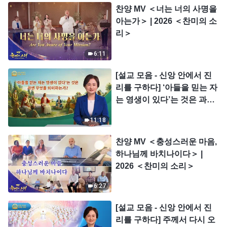
찬양 MV ＜너는 너의 사명을
아는가＞ | 2026 ＜찬미의 소
리＞
6:11
[설교 모음 - 신앙 안에서 진
리를 구하다] ‘아들을 믿는 자
는 영생이 있다’는 것은 과연
무엇을 의미하는가?
11:18
찬양 MV ＜충성스러운 마음,
하나님께 바치나이다＞ |
2026 ＜찬미의 소리＞
6:27
[설교 모음 - 신앙 안에서 진
리를 구하다] 주께서 다시 오