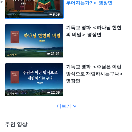
루어지는가?＞ 명장면
9:59
기독교 영화 ＜하나님 현현
의 비밀＞ 명장면
21:51
기독교 영화 ＜주님은 이런
방식으로 재림하시는구나＞
명장면
22:09
더보기
추천 영상