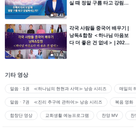
실 때 정말 구름 타고 강림하
시는가?
12:43
각국 사람들 중국어 배우기 |
낭독&합창 ＜하나님 마음보
다 더 좋은 건 없네＞ | 2026
＜찬미의 소리＞
13:42
기타 영상
말씀ㆍ1권 ≪하나님의 현현과 사역≫ 낭송 시리즈
매일의 
말씀ㆍ7권 ≪진리 추구에 관하여≫ 낭송 시리즈
복음 영화
합창단 영상
교회생활 예능프로그램
찬양 MV
찬