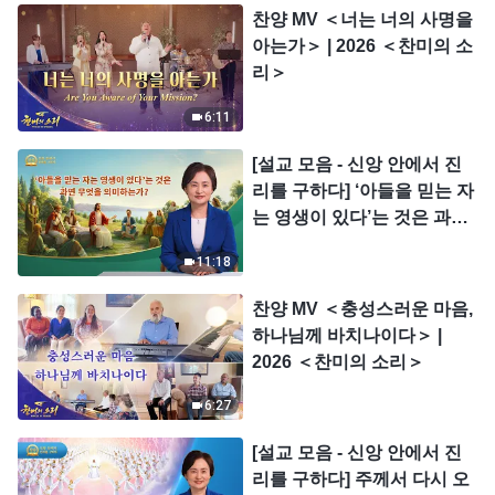
찬양 MV ＜너는 너의 사명을
아는가＞ | 2026 ＜찬미의 소
리＞
6:11
[설교 모음 - 신앙 안에서 진
리를 구하다] ‘아들을 믿는 자
는 영생이 있다’는 것은 과연
무엇을 의미하는가?
11:18
찬양 MV ＜충성스러운 마음,
하나님께 바치나이다＞ |
2026 ＜찬미의 소리＞
6:27
[설교 모음 - 신앙 안에서 진
리를 구하다] 주께서 다시 오