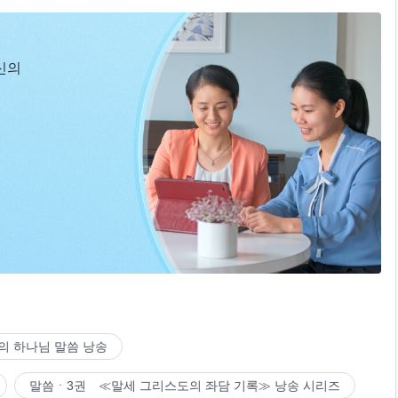
신의
의 하나님 말씀 낭송
말씀ㆍ3권 ≪말세 그리스도의 좌담 기록≫ 낭송 시리즈