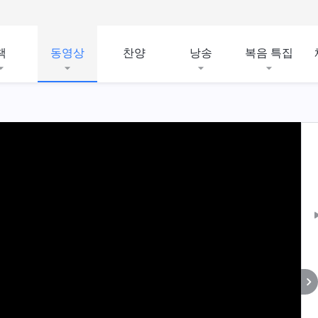
책
동영상
찬양
낭송
복음 특집