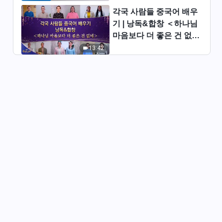
각국 사람들 중국어 배우
기독교 영화 ＜하나님의 심판 사
기 | 낭독&합창 ＜하나님
역은 아무도 대신할 수 없다＞
명장면
마음보다 더 좋은 건 없네
13:48
＞ | 2026 ＜찬미의 소리
13:42
＞
기독교 영화 ＜희고 큰 보좌 앞
의 심판이 시작되었다＞ 명장면
20:06