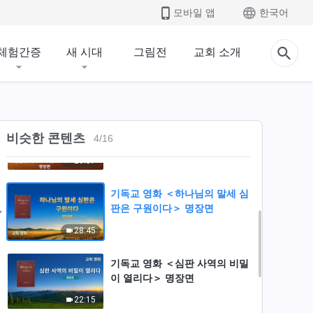
어떻게 심판 사역으로 사람을 정
모바일 앱
한국어
결케 하시는가?＞ 명장면
14:11
체험간증
새 시대
그림전
교회 소개
기독교 영화 ＜심판과 형벌을 통
해 명예와 지위를 내려놓다＞ 명
장면
45:15
기독교 영화 ＜마지막 때에 하나
비슷한 콘텐츠
4
/
16
님은 어떻께 심판으로 사람을 정
결케 하시고 구원하시는가?＞
29:57
명장면
기독교 영화 ＜하나님의 말세 심
판은 구원이다＞ 명장면
28:45
기독교 영화 ＜심판 사역의 비밀
이 열리다＞ 명장면
22:15