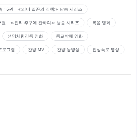
씀ㆍ5권 ≪리더 일꾼의 직책≫ 낭송 시리즈
7권 ≪진리 추구에 관하여≫ 낭송 시리즈
복음 영화
생명체험간증 영화
종교박해 영화
프로그램
찬양 MV
찬양 동영상
진상폭로 영상