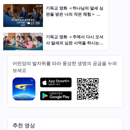
기독교 영화 ＜하나님의 말세 심
판을 받은 나의 작은 체험＞ 명
장면
21:08
기독교 영화 ＜주께서 다시 오셔
서 말세의 심판 사역을 하시는
이유는?＞ 명장면
31:24
어린양의 발자취를 따라 풍성한 생명의 공급을 누려
기독교 영화 ＜말세에 하나님은
보세요
어떻게 심판 사역을 하시는가?
＞ 명장면
19:37
기독교 영화 ＜말세에 하나님은
어떻게 사람을 심판하고 정결케
하는 사역을 하시는가?＞ 명장
12:11
면
기독교 영화 ＜하나님이 말세에
추천 영상
심판 사역을 하시는 이유＞ 명장