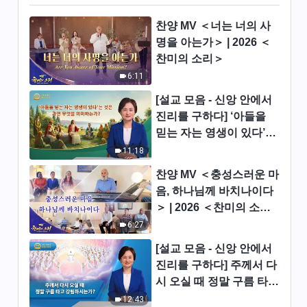
면
10:03
찬양 MV ＜너는 너의 사
명을 아는가＞ | 2026 ＜
기독교 영화 ＜하나님 말씀의 심
찬미의 소리＞
판을 경험해 얻은 것듵＞ 명장면
6:11
22:12
[설교 모음 - 신앙 안에서
진리를 구하다] ‘아들을
기독교 영화 ＜말세에 하나님은
믿는 자는 영생이 있다’는
어떻게 심판 사역으로 인간을 정
것은 과연 무엇을 의미하
결케 하시는가?＞ 명장면
11:18
36:05
는가?
찬양 MV ＜충성스러운 마
기독교 영화 ＜하나님은 사탄의
음, 하나님께 바치나이다
권세하에 사는 사람을 어떻게 구
＞ | 2026 ＜찬미의 소리
원하셨을까＞ 명장면
＞
26:33
6:27
[설교 모음 - 신앙 안에서
기독교 영화 ＜하나님의 말세 심
진리를 구하다] 주께서 다
판과 형벌을 체험한 간증＞ 명장
시 오실 때 정말 구름 타고
면
13:13
강림하시는가?
12:43