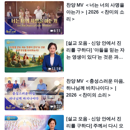
찬양 MV ＜너는 너의 사명을
아는가＞ | 2026 ＜찬미의 소
리＞
6:11
[설교 모음 - 신앙 안에서 진
리를 구하다] ‘아들을 믿는 자
는 영생이 있다’는 것은 과연
무엇을 의미하는가?
11:18
찬양 MV ＜충성스러운 마음,
하나님께 바치나이다＞ |
2026 ＜찬미의 소리＞
6:27
[설교 모음 - 신앙 안에서 진
리를 구하다] 주께서 다시 오