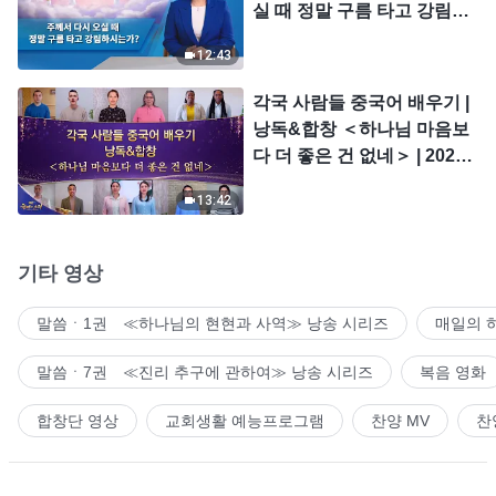
실 때 정말 구름 타고 강림하
시는가?
12:43
각국 사람들 중국어 배우기 |
낭독&합창 ＜하나님 마음보
다 더 좋은 건 없네＞ | 2026
＜찬미의 소리＞
13:42
기타 영상
말씀ㆍ1권 ≪하나님의 현현과 사역≫ 낭송 시리즈
매일의 
말씀ㆍ7권 ≪진리 추구에 관하여≫ 낭송 시리즈
복음 영화
합창단 영상
교회생활 예능프로그램
찬양 MV
찬