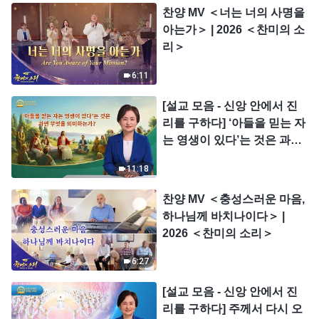
찬양 MV ＜너는 너의 사명을
아는가＞ | 2026 ＜찬미의 소
리＞
6:11
[설교 모음 - 신앙 안에서 진
리를 구하다] ‘아들을 믿는 자
는 영생이 있다’는 것은 과연
무엇을 의미하는가?
11:18
찬양 MV ＜충성스러운 마음,
하나님께 바치나이다＞ |
2026 ＜찬미의 소리＞
6:27
[설교 모음 - 신앙 안에서 진
리를 구하다] 주께서 다시 오