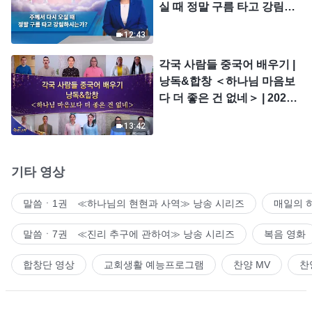
실 때 정말 구름 타고 강림하
시는가?
12:43
각국 사람들 중국어 배우기 |
낭독&합창 ＜하나님 마음보
다 더 좋은 건 없네＞ | 2026
＜찬미의 소리＞
13:42
기타 영상
말씀ㆍ1권 ≪하나님의 현현과 사역≫ 낭송 시리즈
매일의 
말씀ㆍ7권 ≪진리 추구에 관하여≫ 낭송 시리즈
복음 영화
합창단 영상
교회생활 예능프로그램
찬양 MV
찬