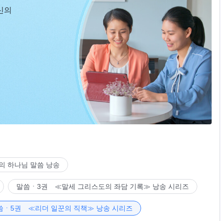
신의
의 하나님 말씀 낭송
말씀ㆍ3권 ≪말세 그리스도의 좌담 기록≫ 낭송 시리즈
씀ㆍ5권 ≪리더 일꾼의 직책≫ 낭송 시리즈