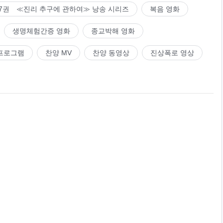
7권 ≪진리 추구에 관하여≫ 낭송 시리즈
복음 영화
생명체험간증 영화
종교박해 영화
프로그램
찬양 MV
찬양 동영상
진상폭로 영상