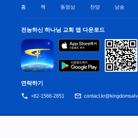
홈
책
동영상
찬양
낭송
전능하신 하나님 교회 앱 다운로드
연락하기
+82-1566-2851
contact.kr@kingdomsalv
공지
이용약관
개인정보처리방침
저작권 명시
쿠
공유
성경은 개역한글에서 인용하였습니다. 이 사이트에는 부분적