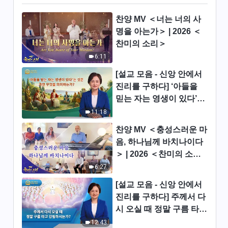
전능하신 하나님 말씀 낭송 ＜리
더 일꾼의 직책(18)＞ (제 3 부)
찬양 MV ＜너는 너의 사
명을 아는가＞ | 2026 ＜
42:54
찬미의 소리＞
6:11
전능하신 하나님 말씀 낭송 ＜리
더 일꾼의 직책(18)＞ (제 4 부)
[설교 모음 - 신앙 안에서
38:11
진리를 구하다] ‘아들을
믿는 자는 영생이 있다’는
전능하신 하나님 말씀 낭송 ＜리
것은 과연 무엇을 의미하
11:18
더 일꾼의 직책(18)＞ (제 5 부)
는가?
찬양 MV ＜충성스러운 마
36:04
음, 하나님께 바치나이다
＞ | 2026 ＜찬미의 소리
전능하신 하나님 말씀 낭송 ＜리
＞
6:27
더 일꾼의 직책(19)＞ (제 1 부)
[설교 모음 - 신앙 안에서
51:10
진리를 구하다] 주께서 다
시 오실 때 정말 구름 타고
전능하신 하나님 말씀 낭송 ＜리
더 일꾼의 직책(19)＞ (제 2 부)
강림하시는가?
12:43