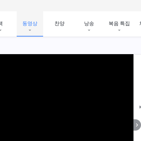
책
동영상
찬양
낭송
복음 특집