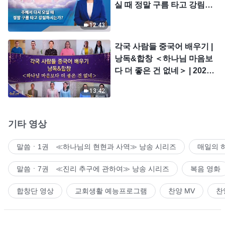
실 때 정말 구름 타고 강림하
시는가?
12:43
각국 사람들 중국어 배우기 |
낭독&합창 ＜하나님 마음보
다 더 좋은 건 없네＞ | 2026
＜찬미의 소리＞
13:42
기타 영상
말씀ㆍ1권 ≪하나님의 현현과 사역≫ 낭송 시리즈
매일의 
말씀ㆍ7권 ≪진리 추구에 관하여≫ 낭송 시리즈
복음 영화
합창단 영상
교회생활 예능프로그램
찬양 MV
찬