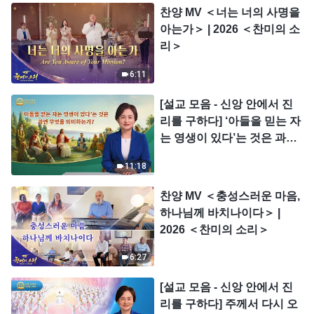
찬양 MV ＜너는 너의 사명을
아는가＞ | 2026 ＜찬미의 소
리＞
6:11
[설교 모음 - 신앙 안에서 진
리를 구하다] ‘아들을 믿는 자
는 영생이 있다’는 것은 과연
무엇을 의미하는가?
11:18
찬양 MV ＜충성스러운 마음,
하나님께 바치나이다＞ |
2026 ＜찬미의 소리＞
6:27
[설교 모음 - 신앙 안에서 진
리를 구하다] 주께서 다시 오