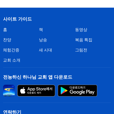
사이트 가이드
홈
책
동영상
찬양
낭송
복음 특집
체험간증
새 시대
그림전
교회 소개
전능하신 하나님 교회 앱 다운로드
연락하기