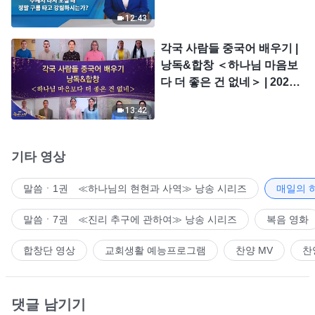
시는가?
12:43
각국 사람들 중국어 배우기 |
낭독&합창 ＜하나님 마음보
다 더 좋은 건 없네＞ | 2026
＜찬미의 소리＞
13:42
기타 영상
말씀ㆍ1권 ≪하나님의 현현과 사역≫ 낭송 시리즈
매일의 
말씀ㆍ7권 ≪진리 추구에 관하여≫ 낭송 시리즈
복음 영화
합창단 영상
교회생활 예능프로그램
찬양 MV
찬
댓글 남기기