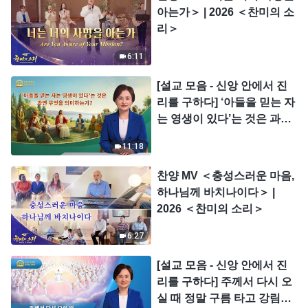
아는가＞ | 2026 ＜찬미의 소
리＞
6:11
[설교 모음 - 신앙 안에서 진
리를 구하다] ‘아들을 믿는 자
는 영생이 있다’는 것은 과연
무엇을 의미하는가?
11:18
찬양 MV ＜충성스러운 마음,
하나님께 바치나이다＞ |
2026 ＜찬미의 소리＞
6:27
[설교 모음 - 신앙 안에서 진
리를 구하다] 주께서 다시 오
실 때 정말 구름 타고 강림하