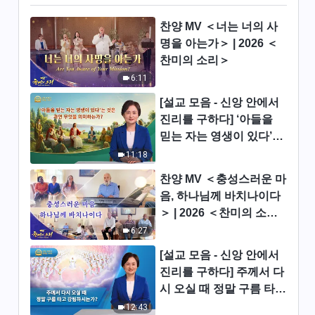
위협하고 통제한다＞ (제 5 부)
48:00
찬양 MV ＜너는 너의 사
명을 아는가＞ | 2026 ＜
전능하신 하나님 말씀 낭송 ＜제
찬미의 소리＞
5조 사람을 미혹하고 회유하고
6:11
위협하고 통제한다＞ (제 6 부)
54:48
[설교 모음 - 신앙 안에서
진리를 구하다] ‘아들을
전능하신 하나님 말씀 낭송 ＜제
믿는 자는 영생이 있다’는
6조 일 처리가 기이하고, 독단적
것은 과연 무엇을 의미하
이고 제멋대로 행동하며, 남들과
11:18
56:32
교제하는 법이 없고, 남들에게
는가?
찬양 MV ＜충성스러운 마
순종을 강요한다＞ (제 1 부)
전능하신 하나님 말씀 낭송 ＜제
음, 하나님께 바치나이다
6조 일 처리가 기이하고, 독단적
＞ | 2026 ＜찬미의 소리
이고 제멋대로 행동하며, 남들과
＞
6:27
1:09:26
교제하는 법이 없고, 남들에게
순종을 강요한다＞ (제 2 부)
[설교 모음 - 신앙 안에서
전능하신 하나님 말씀 낭송 ＜제
진리를 구하다] 주께서 다
6조 일 처리가 기이하고, 독단적
시 오실 때 정말 구름 타고
이고 제멋대로 행동하며, 남들과
47:09
강림하시는가?
12:43
교제하는 법이 없고, 남들에게