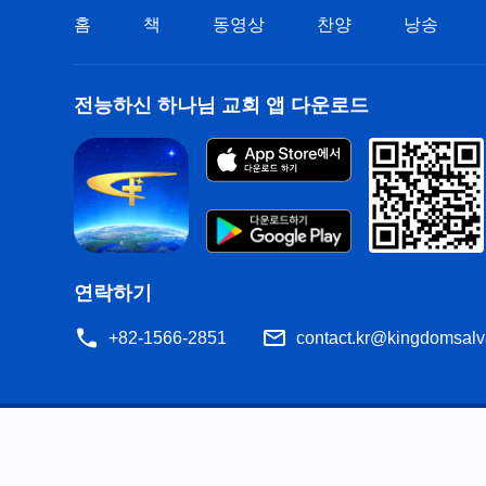
홈
책
동영상
찬양
낭송
전능하신 하나님 교회 앱 다운로드
연락하기
+82-1566-2851
contact.kr@kingdomsalv
공지
이용약관
개인정보처리방침
저작권 명시
쿠
공유
성경은 개역한글에서 인용하였습니다. 이 사이트에는 부분적