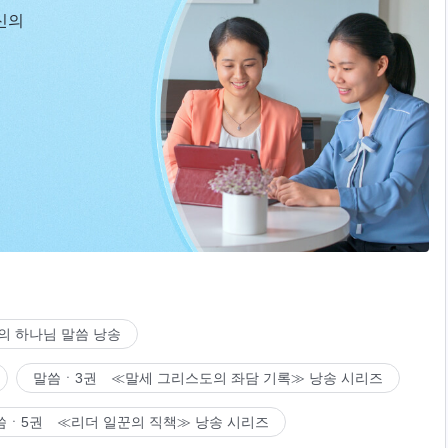
신의
의 하나님 말씀 낭송
말씀ㆍ3권 ≪말세 그리스도의 좌담 기록≫ 낭송 시리즈
씀ㆍ5권 ≪리더 일꾼의 직책≫ 낭송 시리즈