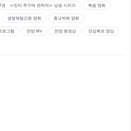
7권 ≪진리 추구에 관하여≫ 낭송 시리즈
복음 영화
생명체험간증 영화
종교박해 영화
프로그램
찬양 MV
찬양 동영상
진상폭로 영상