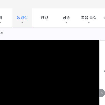
책
동영상
찬양
낭송
복음 특집
리즈