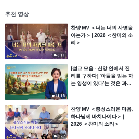
나님 집의 이익을 대가로 개
인의 명예를 얻는다(8)＞ (제
추천 영상
2 부)
찬양 MV ＜너는 너의 사명을
아는가＞ | 2026 ＜찬미의 소
리＞
6:11
[설교 모음 - 신앙 안에서 진
리를 구하다] ‘아들을 믿는 자
는 영생이 있다’는 것은 과연
무엇을 의미하는가?
11:18
찬양 MV ＜충성스러운 마음,
하나님께 바치나이다＞ |
2026 ＜찬미의 소리＞
6:27