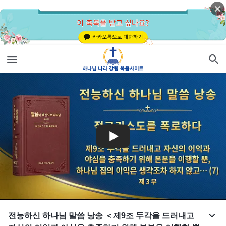
전능하신 하나님 말씀 낭송 ＜제9조 두각을 드러내고