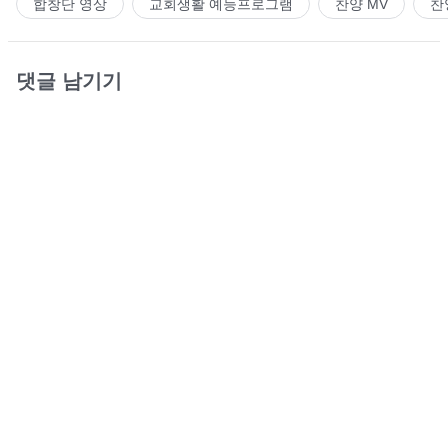
합창단 영상
교회생활 예능프로그램
찬양 MV
찬
댓글 남기기