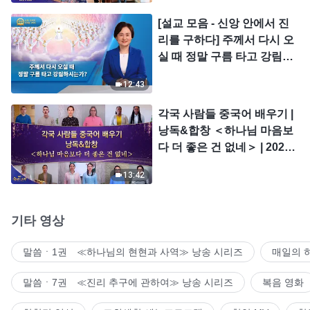
[설교 모음 - 신앙 안에서 진
리를 구하다] 주께서 다시 오
실 때 정말 구름 타고 강림하
시는가?
12:43
각국 사람들 중국어 배우기 |
낭독&합창 ＜하나님 마음보
다 더 좋은 건 없네＞ | 2026
＜찬미의 소리＞
13:42
기타 영상
말씀ㆍ1권 ≪하나님의 현현과 사역≫ 낭송 시리즈
매일의 
말씀ㆍ7권 ≪진리 추구에 관하여≫ 낭송 시리즈
복음 영화