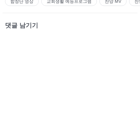
합창단 영상
교회생활 예능프로그램
찬양 MV
찬
댓글 남기기