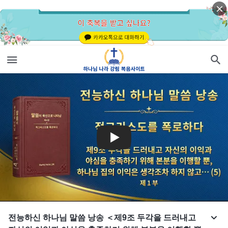
전능하신 하나님 말씀 낭송 ＜제9조 두각을 드러내고