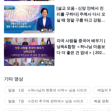
[설교 모음 - 신앙 안에서 진
리를 구하다] 주께서 다시 오
실 때 정말 구름 타고 강림하
시는가?
12:43
각국 사람들 중국어 배우기 |
낭독&합창 ＜하나님 마음보
다 더 좋은 건 없네＞ | 2026
＜찬미의 소리＞
13:42
기타 영상
말씀ㆍ1권 ≪하나님의 현현과 사역≫ 낭송 시리즈
매일의 
말씀ㆍ7권 ≪진리 추구에 관하여≫ 낭송 시리즈
복음 영화