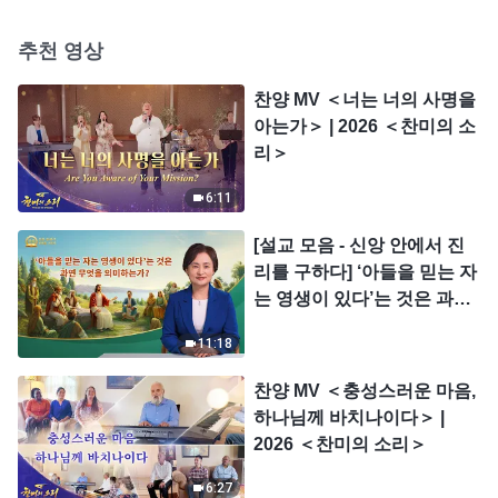
나님 집의 이익을 대가로 개
인의 명예를 얻는다(5)＞ (제
추천 영상
3 부)
찬양 MV ＜너는 너의 사명을
아는가＞ | 2026 ＜찬미의 소
리＞
6:11
[설교 모음 - 신앙 안에서 진
리를 구하다] ‘아들을 믿는 자
는 영생이 있다’는 것은 과연
무엇을 의미하는가?
11:18
찬양 MV ＜충성스러운 마음,
하나님께 바치나이다＞ |
2026 ＜찬미의 소리＞
6:27