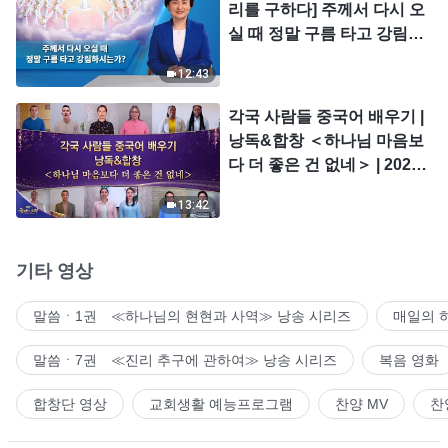
리를 구하다] 주께서 다시 오
실 때 정말 구름 타고 강림하
시는가?
12:43
각국 사람들 중국어 배우기 |
낭독&합창 ＜하나님 마음보
다 더 좋은 건 없네＞ | 2026
＜찬미의 소리＞
13:42
기타 영상
말씀ㆍ1권 ≪하나님의 현현과 사역≫ 낭송 시리즈
매일의 
말씀ㆍ7권 ≪진리 추구에 관하여≫ 낭송 시리즈
복음 영화
합창단 영상
교회생활 예능프로그램
찬양 MV
찬