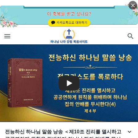
전능하신 하나님 말씀 낭송 ＜제10조 진리를 멸시하고