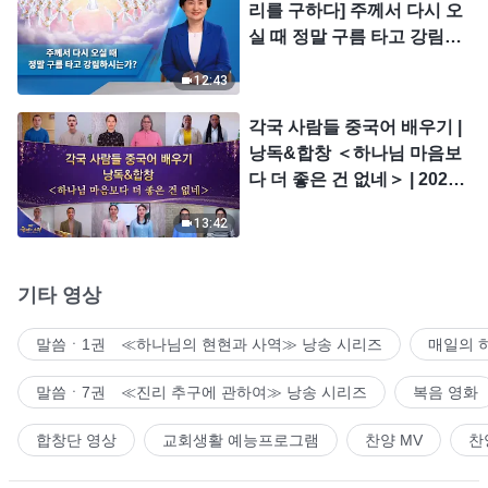
리를 구하다] 주께서 다시 오
실 때 정말 구름 타고 강림하
시는가?
12:43
각국 사람들 중국어 배우기 |
낭독&합창 ＜하나님 마음보
다 더 좋은 건 없네＞ | 2026
＜찬미의 소리＞
13:42
기타 영상
말씀ㆍ1권 ≪하나님의 현현과 사역≫ 낭송 시리즈
매일의 
말씀ㆍ7권 ≪진리 추구에 관하여≫ 낭송 시리즈
복음 영화
합창단 영상
교회생활 예능프로그램
찬양 MV
찬