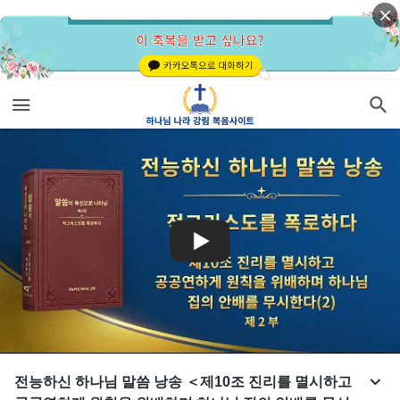
전능하신 하나님 말씀 낭송 ＜제10조 진리를 멸시하고