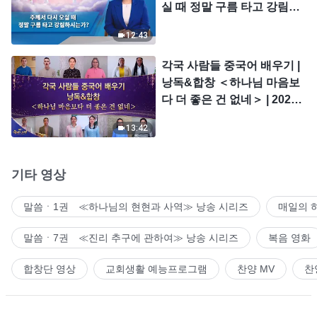
실 때 정말 구름 타고 강림하
시는가?
12:43
각국 사람들 중국어 배우기 |
낭독&합창 ＜하나님 마음보
다 더 좋은 건 없네＞ | 2026
＜찬미의 소리＞
13:42
기타 영상
말씀ㆍ1권 ≪하나님의 현현과 사역≫ 낭송 시리즈
매일의 
말씀ㆍ7권 ≪진리 추구에 관하여≫ 낭송 시리즈
복음 영화
합창단 영상
교회생활 예능프로그램
찬양 MV
찬