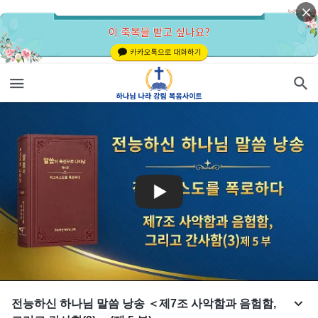
전능하신 하나님 말씀 낭송 ＜제7조 사악함과 음험함,