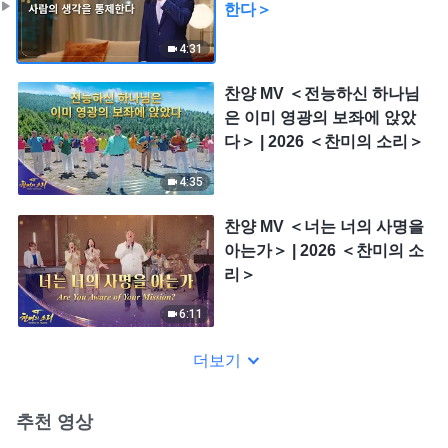
한다＞
4:31
찬양 MV ＜전능하신 하나님
은 이미 영광의 보좌에 앉았
다＞ | 2026 ＜찬미의 소리＞
4:35
찬양 MV ＜너는 너의 사명을
아는가＞ | 2026 ＜찬미의 소
리＞
6:11
더보기
추천 영상