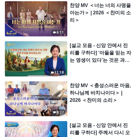
찬양 MV ＜너는 너의 사명을
아는가＞ | 2026 ＜찬미의 소
리＞
6:11
[설교 모음 - 신앙 안에서 진
리를 구하다] ‘아들을 믿는 자
는 영생이 있다’는 것은 과연
무엇을 의미하는가?
11:18
찬양 MV ＜충성스러운 마음,
하나님께 바치나이다＞ |
2026 ＜찬미의 소리＞
6:27
[설교 모음 - 신앙 안에서 진
리를 구하다] 주께서 다시 오