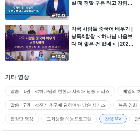
실 때 정말 구름 타고 강림하
시는가?
12:43
각국 사람들 중국어 배우기 |
낭독&합창 ＜하나님 마음보
다 더 좋은 건 없네＞ | 2026
＜찬미의 소리＞
13:42
기타 영상
말씀ㆍ1권 ≪하나님의 현현과 사역≫ 낭송 시리즈
매일의 
말씀ㆍ7권 ≪진리 추구에 관하여≫ 낭송 시리즈
복음 영화
합창단 영상
교회생활 예능프로그램
찬양 MV
찬