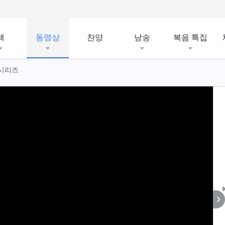
책
동영상
찬양
낭송
복음 특집
 시리즈