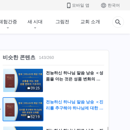
28:34
모바일 앱
한국어
전능하신 하나님 말씀 낭송 ＜좋
은 행위가 성품 변화를 의미하지
체험간증
새 시대
그림전
교회 소개
는 않는다＞ (제2부)
30:58
전능하신 하나님 말씀 낭송 ＜성
품을 아는 것은 성품 변화의 기
초이다＞ (제1부)
비슷한 콘텐츠
143
/
260
37:38
전능하신 하나님 말씀 낭송 ＜성
품을 아는 것은 성품 변화의 기
초이다＞ (제2부)
39:25
전능하신 하나님 말씀 낭송 ＜진
리를 추구해야 하나님에 대한 관
념과 오해를 해결할 수 있다＞
52:19
(제1부)