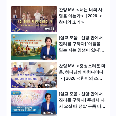
40:43
찬양 MV ＜너는 너의 사
전능하신 하나님 말씀 낭송 ＜진
명을 아는가＞ | 2026 ＜
리 원칙을 구해야 제대로 본분을
찬미의 소리＞
이행할 수 있다＞ (제2부)
48:40
6:11
[설교 모음 - 신앙 안에서
전능하신 하나님 말씀 낭송 ＜진
진리를 구하다] ‘아들을
리 원칙을 구해야 제대로 본분을
이행할 수 있다＞ (제3부)
믿는 자는 영생이 있다’는
38:05
것은 과연 무엇을 의미하
11:18
는가?
전능하신 하나님 말씀 낭송 ＜사
찬양 MV ＜충성스러운 마
람이 하나님을 대할 때 갖춰야
음, 하나님께 바치나이다
할 태도＞ (제 1 부)
＞ | 2026 ＜찬미의 소리
45:12
＞
6:27
전능하신 하나님 말씀 낭송 ＜사
[설교 모음 - 신앙 안에서
람이 하나님을 대할 때 갖춰야
진리를 구하다] 주께서 다
할 태도＞ (제 2 부)
1:03:50
시 오실 때 정말 구름 타고
강림하시는가?
12:43