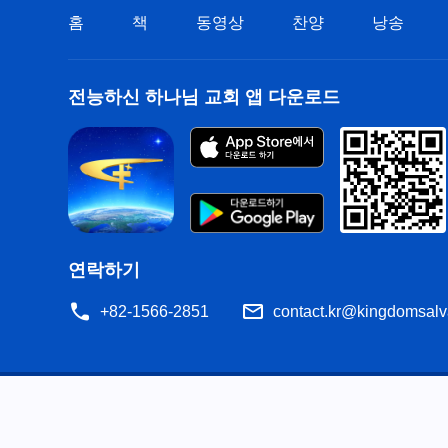
홈
책
동영상
찬양
낭송
전능하신 하나님 교회 앱 다운로드
연락하기
+82-1566-2851
contact.kr@kingdomsalv
공지
이용약관
개인정보처리방침
저작권 명시
쿠
공유
성경은 개역한글에서 인용하였습니다. 이 사이트에는 부분적