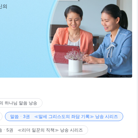
신의
의 하나님 말씀 낭송
말씀ㆍ3권 ≪말세 그리스도의 좌담 기록≫ 낭송 시리즈
씀ㆍ5권 ≪리더 일꾼의 직책≫ 낭송 시리즈