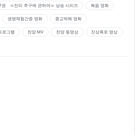
7권 ≪진리 추구에 관하여≫ 낭송 시리즈
복음 영화
생명체험간증 영화
종교박해 영화
프로그램
찬양 MV
찬양 동영상
진상폭로 영상