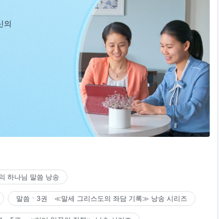
신의
의 하나님 말씀 낭송
말씀ㆍ3권 ≪말세 그리스도의 좌담 기록≫ 낭송 시리즈