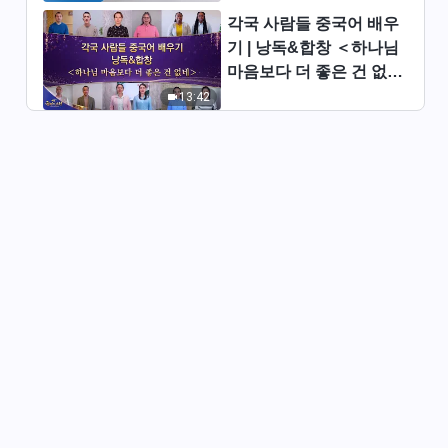
왜 이토록 교만한가＞
각국 사람들 중국어 배우
44:57
기 | 낭독&합창 ＜하나님
마음보다 더 좋은 건 없네
그리스도인의 체험 간증 ＜헌신
＞ | 2026 ＜찬미의 소리
13:42
이면의 거래＞
＞
45:38
그리스도인의 체험 간증 ＜엔젤
의 이야기＞
48:40
그리스도인의 체험 간증 ＜명리
를 다투던 날들과 작별하다＞
36:02
그리스도인의 체험 간증 ＜가엾
고 어리석은 사랑＞
36:39