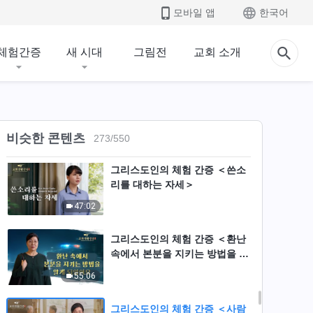
모바일 앱
한국어
체험간증
새 시대
그림전
교회 소개
비슷한 콘텐츠
273
/
550
그리스도인의 체험 간증 ＜쓴소
리를 대하는 자세＞
47:02
그리스도인의 체험 간증 ＜환난
속에서 본분을 지키는 방법을 알
게 되었어요＞
55:06
그리스도인의 체험 간증 ＜사람