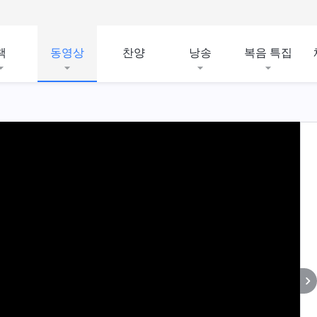
책
동영상
찬양
낭송
복음 특집