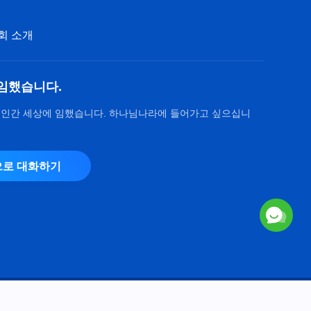
과 간사로 입은 해악＞
42:52
회 소개
그리스도인의 체험 간증 ＜무골
호인의 이면＞
임했습니다.
41:03
 인간 세상에 임했습니다. 하나님나라에 들어가고 싶으십니
그리스도인의 체험 간증 ＜솔직
하게 털어놓기 두려웠던 이유＞
로 대화하기
26:48
그리스도인의 체험 간증 ＜거짓
리더를 감싼 결과＞
33:52
그리스도인의 체험 간증 ＜명예
와 지위가 가져온 고통＞
Copyright © 2026
전능하신 하나님 교회
. 모든 권리 보유.
39:08