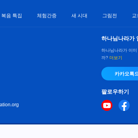
복음 특집
체험간증
새 시대
그림전
교
하나님나라가 
하나님나라가 이미
까?
더보기
카카오톡으
팔로우하기
ation.org
키 정책