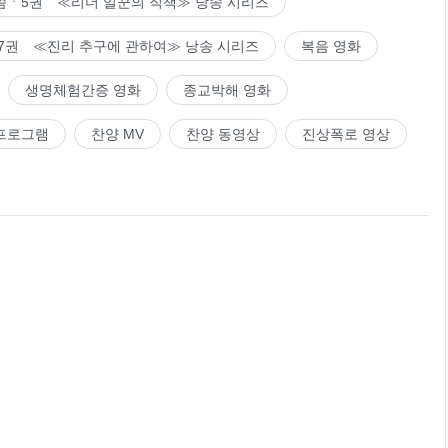
씀ㆍ5권 ≪리더 일꾼의 직책≫ 낭송 시리즈
7권 ≪진리 추구에 관하여≫ 낭송 시리즈
복음 영화
생명체험간증 영화
종교박해 영화
프로그램
찬양 MV
찬양 동영상
진상폭로 영상