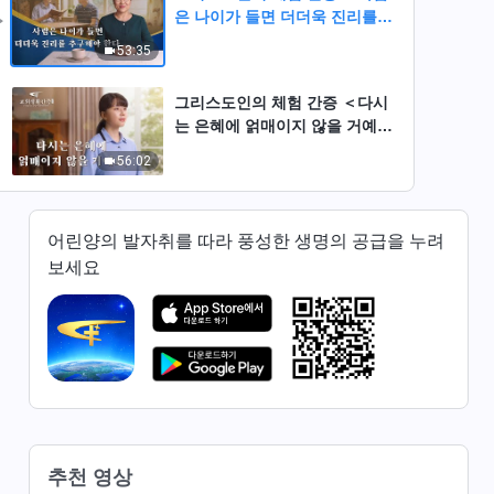
은 나이가 들면 더더욱 진리를
추구해야 한다＞
53:35
그리스도인의 체험 간증 ＜다시
는 은혜에 얽매이지 않을 거예요
＞
56:02
그리스도인의 체험 간증 ＜사람
은 삶에서 과연 무엇을 추구해야
어린양의 발자취를 따라 풍성한 생명의 공급을 누려
하나＞
보세요
53:59
그리스도인의 체험 간증 ＜더 이
상 고통 때문에 근심하고 염려하
지 않을 것입니다＞
55:45
그리스도인의 체험 간증 ＜한 군
인의 험난했던 복음의 길＞
추천 영상
40:52