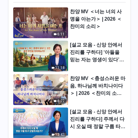
찬양 MV ＜너는 너의 사
그리스도인의 체험 간증 ＜전방
명을 아는가＞ | 2026 ＜
에서 복음을 전한 날들＞
찬미의 소리＞
47:12
6:11
그리스도인의 체험 간증 ＜미얀
[설교 모음 - 신앙 안에서
마의 한 크리스천이 죽은 후에
진리를 구하다] ‘아들을
지옥에서 보고 들은 것들＞
믿는 자는 영생이 있다’는
29:58
것은 과연 무엇을 의미하
11:18
는가?
그리스도인의 체험 간증 ＜거짓
찬양 MV ＜충성스러운 마
으로 꾸미는 고통＞
음, 하나님께 바치나이다
38:18
＞ | 2026 ＜찬미의 소리
＞
6:27
그리스도인의 체험 간증 ＜드디
어 용기를 내어 투서를 쓰다＞
[설교 모음 - 신앙 안에서
진리를 구하다] 주께서 다
37:51
시 오실 때 정말 구름 타고
강림하시는가?
12:43
그리스도인의 체험 간증 ＜나는