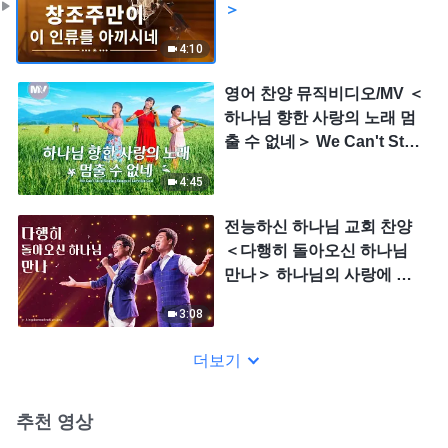
＞
4:10
영어 찬양 뮤직비디오/MV ＜
하나님 향한 사랑의 노래 멈
출 수 없네＞ We Can't Stop
Singing Songs of Love for
4:45
God
전능하신 하나님 교회 찬양
＜다행히 돌아오신 하나님
만나＞ 하나님의 사랑에 감
사드리네 (무대버전)
3:08
더보기
추천 영상