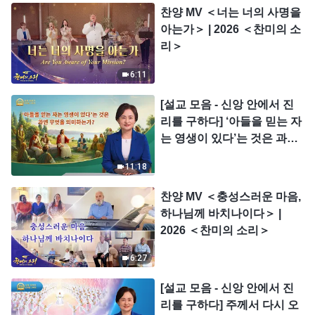
찬양 MV ＜너는 너의 사명을
아는가＞ | 2026 ＜찬미의 소
리＞
6:11
[설교 모음 - 신앙 안에서 진
리를 구하다] ‘아들을 믿는 자
는 영생이 있다’는 것은 과연
무엇을 의미하는가?
11:18
찬양 MV ＜충성스러운 마음,
하나님께 바치나이다＞ |
2026 ＜찬미의 소리＞
6:27
[설교 모음 - 신앙 안에서 진
리를 구하다] 주께서 다시 오