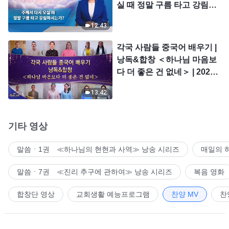
실 때 정말 구름 타고 강림하
시는가?
12:43
각국 사람들 중국어 배우기 |
낭독&합창 ＜하나님 마음보
다 더 좋은 건 없네＞ | 2026
＜찬미의 소리＞
13:42
기타 영상
말씀ㆍ1권 ≪하나님의 현현과 사역≫ 낭송 시리즈
매일의 
말씀ㆍ7권 ≪진리 추구에 관하여≫ 낭송 시리즈
복음 영화
합창단 영상
교회생활 예능프로그램
찬양 MV
찬