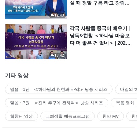
실 때 정말 구름 타고 강림하
시는가?
12:43
각국 사람들 중국어 배우기 |
낭독&합창 ＜하나님 마음보
다 더 좋은 건 없네＞ | 2026
＜찬미의 소리＞
13:42
기타 영상
말씀ㆍ1권 ≪하나님의 현현과 사역≫ 낭송 시리즈
매일의 
말씀ㆍ7권 ≪진리 추구에 관하여≫ 낭송 시리즈
복음 영화
합창단 영상
교회생활 예능프로그램
찬양 MV
찬