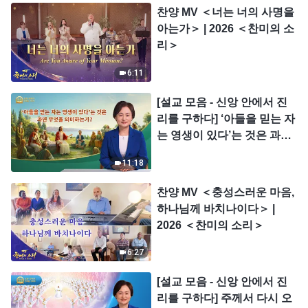
찬양 MV ＜너는 너의 사명을
아는가＞ | 2026 ＜찬미의 소
리＞
6:11
[설교 모음 - 신앙 안에서 진
리를 구하다] ‘아들을 믿는 자
는 영생이 있다’는 것은 과연
무엇을 의미하는가?
11:18
찬양 MV ＜충성스러운 마음,
하나님께 바치나이다＞ |
2026 ＜찬미의 소리＞
6:27
[설교 모음 - 신앙 안에서 진
리를 구하다] 주께서 다시 오