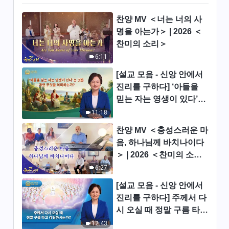
감추고 위장하여 자신을 해치다
찬양 MV ＜너는 너의 사
|그리스도인의 체험 간증 513회
명을 아는가＞ | 2026 ＜
찬미의 소리＞
34:18
6:11
악인을 출교한 체험 |그리스도인
[설교 모음 - 신앙 안에서
의 체험 간증 512회
진리를 구하다] ‘아들을
46:33
믿는 자는 영생이 있다’는
것은 과연 무엇을 의미하
11:18
‘은혜는 반드시 보답하라’는 말
는가?
에 대한 성찰 |그리스도인의 체
찬양 MV ＜충성스러운 마
험 간증 511회
음, 하나님께 바치나이다
41:23
＞ | 2026 ＜찬미의 소리
＞
6:27
‘자기가 원치 않는 것을 남에게
강요하지 마라’에 대한 반성 |그
[설교 모음 - 신앙 안에서
리스도인의 체험 간증 510회
48:44
진리를 구하다] 주께서 다
시 오실 때 정말 구름 타고
악인을 고발한 체험 |그리스도인
강림하시는가?
12:43