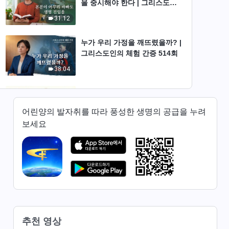
을 중시해야 한다 | 그리스도인
의 체험 간증 517회
31:12
누가 우리 가정을 깨뜨렸을까? |
그리스도인의 체험 간증 514회
38:04
가장 올바른 선택 | 그리스도인
의 체험 간증 465회
어린양의 발자취를 따라 풍성한 생명의 공급을 누려
29:06
보세요
본분을 올바르게 대하는 법을 배
우다 |그리스도인의 체험 간증
457회
35:27
그리스도인의 체험 간증 ＜저는
더 이상 남과 경쟁하지 않습니다
＞ | 2026 ＜찬미의 소리＞
추천 영상
24:00