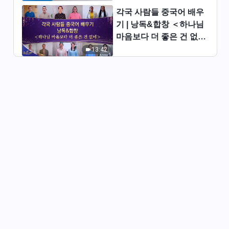
의 체험 간증 509회
각국 사람들 중국어 배우
48:05
기 | 낭독&합창 ＜하나님
마음보다 더 좋은 건 없네
거듭된 위기 속에서 |그리스도인
＞ | 2026 ＜찬미의 소리
13:42
의 체험 간증 508회
＞
35:08
적그리스도를 폭로하는 것은 나
의 책임 |그리스도인의 체험 간
증 507회
47:49
책망 훈계를 받은 후 얻게 된 약
간의 수확 |그리스도인의 체험
간증 506회
50:01