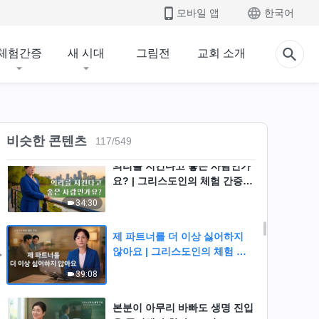
모바일 앱
한국어
본분 조정으로 드러나다 | 그리
스도인의 체험 간증 519회
체험간증
새 시대
그림전
교회 소개
42:24
가족을 대할 때도 원칙이 있어야
해요 | 그리스도인의 체험 간증
485회
46:23
비슷한 콘텐츠
117
/
549
의리를 지킨다고 좋은 사람인가
요? | 그리스도인의 체험 간증
515회
34:30
제 파트너를 더 이상 싫어하지
않아요 | 그리스도인의 체험 간
증 478회
39:08
본분이 아무리 바빠도 생명 진입