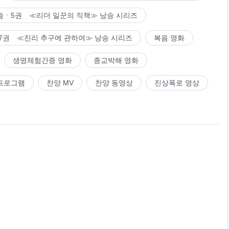
씀ㆍ5권 ≪리더 일꾼의 직책≫ 낭송 시리즈
7권 ≪진리 추구에 관하여≫ 낭송 시리즈
복음 영화
생명체험간증 영화
종교박해 영화
프로그램
찬양 MV
찬양 동영상
진상폭로 영상