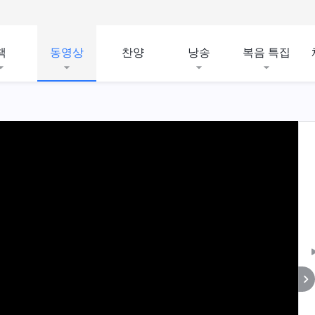
책
동영상
찬양
낭송
복음 특집