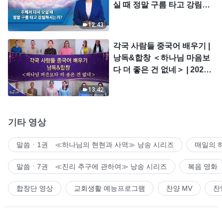
실 때 정말 구름 타고 강림하
시는가?
12:43
각국 사람들 중국어 배우기 |
낭독&합창 ＜하나님 마음보
다 더 좋은 건 없네＞ | 2026
＜찬미의 소리＞
13:42
기타 영상
말씀ㆍ1권 ≪하나님의 현현과 사역≫ 낭송 시리즈
매일의 
말씀ㆍ7권 ≪진리 추구에 관하여≫ 낭송 시리즈
복음 영화
합창단 영상
교회생활 예능프로그램
찬양 MV
찬