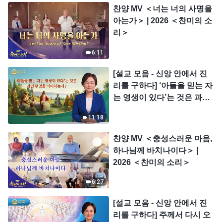
찬양 MV ＜너는 너의 사명을
아는가＞ | 2026 ＜찬미의 소
리＞
6:11
[설교 모음 - 신앙 안에서 진
리를 구하다] ‘아들을 믿는 자
는 영생이 있다’는 것은 과연
무엇을 의미하는가?
11:18
찬양 MV ＜충성스러운 마음,
하나님께 바치나이다＞ |
2026 ＜찬미의 소리＞
6:27
[설교 모음 - 신앙 안에서 진
리를 구하다] 주께서 다시 오