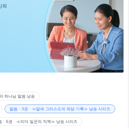
신의
의 하나님 말씀 낭송
말씀ㆍ3권 ≪말세 그리스도의 좌담 기록≫ 낭송 시리즈
씀ㆍ5권 ≪리더 일꾼의 직책≫ 낭송 시리즈