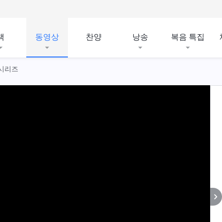
책
동영상
찬양
낭송
복음 특집
 시리즈