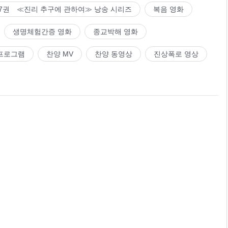
7권 ≪진리 추구에 관하여≫ 낭송 시리즈
복음 영화
생명체험간증 영화
종교박해 영화
프로그램
찬양 MV
찬양 동영상
진상폭로 영상