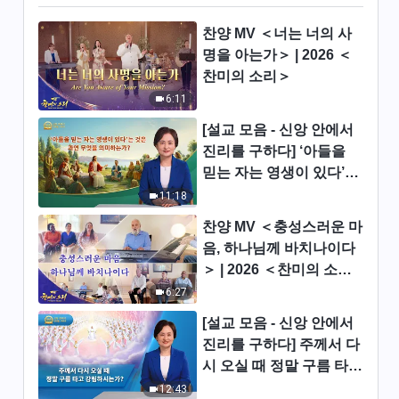
른 측면의 말씀＞ (발췌문 90)
11:34
찬양 MV ＜너는 너의 사
명을 아는가＞ | 2026 ＜
전능하신 하나님 말씀 낭송 ＜다
찬미의 소리＞
른 측면의 말씀＞ (발췌문 91)
6:11
22:00
[설교 모음 - 신앙 안에서
진리를 구하다] ‘아들을
전능하신 하나님 말씀 낭송 ＜다
믿는 자는 영생이 있다’는
른 측면의 말씀＞ (발췌문 92)
것은 과연 무엇을 의미하
11:18
19:53
는가?
찬양 MV ＜충성스러운 마
음, 하나님께 바치나이다
전능하신 하나님 말씀 낭송 ＜다
＞ | 2026 ＜찬미의 소리
른 측면의 말씀＞ (발췌문 93)
＞
6:27
16:40
[설교 모음 - 신앙 안에서
전능하신 하나님 말씀 낭송 ＜다
진리를 구하다] 주께서 다
른 측면의 말씀＞ (발췌문 94)
시 오실 때 정말 구름 타고
4:54
강림하시는가?
12:43