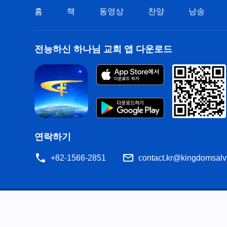
홈
책
동영상
찬양
낭송
전능하신 하나님 교회 앱 다운로드
연락하기
+82-1566-2851
contact.kr@kingdomsalv
공지
이용약관
개인정보처리방침
저작권 명시
쿠
공유
성경은 개역한글에서 인용하였습니다. 이 사이트에는 부분적