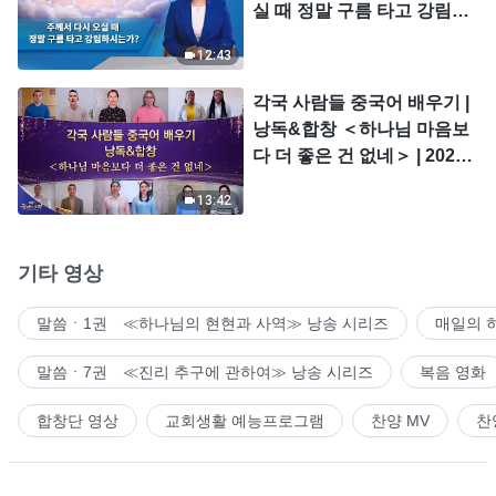
실 때 정말 구름 타고 강림하
시는가?
12:43
각국 사람들 중국어 배우기 |
낭독&합창 ＜하나님 마음보
다 더 좋은 건 없네＞ | 2026
＜찬미의 소리＞
13:42
기타 영상
말씀ㆍ1권 ≪하나님의 현현과 사역≫ 낭송 시리즈
매일의 
말씀ㆍ7권 ≪진리 추구에 관하여≫ 낭송 시리즈
복음 영화
합창단 영상
교회생활 예능프로그램
찬양 MV
찬