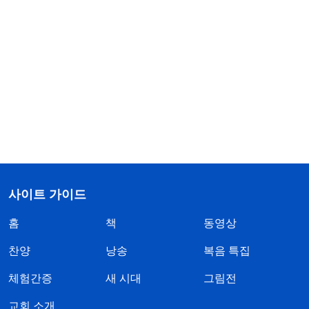
사이트 가이드
홈
책
동영상
찬양
낭송
복음 특집
체험간증
새 시대
그림전
교회 소개