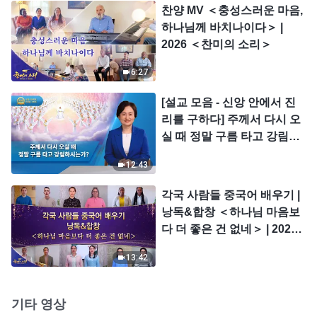
찬양 MV ＜충성스러운 마음,
하나님께 바치나이다＞ |
2026 ＜찬미의 소리＞
6:27
[설교 모음 - 신앙 안에서 진
리를 구하다] 주께서 다시 오
실 때 정말 구름 타고 강림하
시는가?
12:43
각국 사람들 중국어 배우기 |
낭독&합창 ＜하나님 마음보
다 더 좋은 건 없네＞ | 2026
＜찬미의 소리＞
13:42
기타 영상