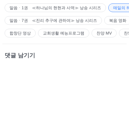
말씀ㆍ1권 ≪하나님의 현현과 사역≫ 낭송 시리즈
매일의 
말씀ㆍ7권 ≪진리 추구에 관하여≫ 낭송 시리즈
복음 영화
합창단 영상
교회생활 예능프로그램
찬양 MV
찬
댓글 남기기