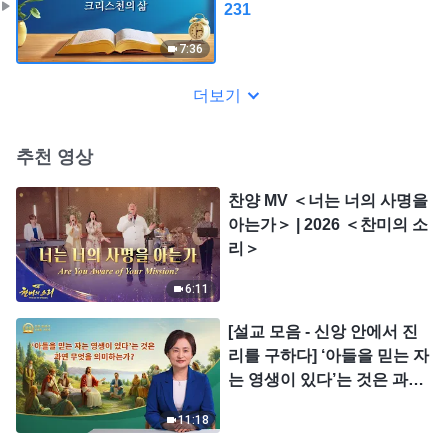
231
7:36
더보기
추천 영상
찬양 MV ＜너는 너의 사명을
아는가＞ | 2026 ＜찬미의 소
리＞
6:11
[설교 모음 - 신앙 안에서 진
리를 구하다] ‘아들을 믿는 자
는 영생이 있다’는 것은 과연
무엇을 의미하는가?
11:18