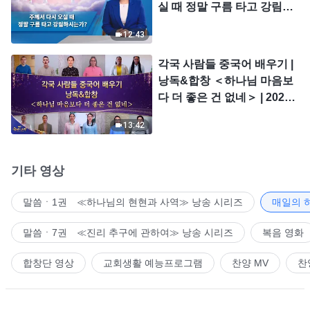
실 때 정말 구름 타고 강림하
시는가?
12:43
각국 사람들 중국어 배우기 |
낭독&합창 ＜하나님 마음보
다 더 좋은 건 없네＞ | 2026
＜찬미의 소리＞
13:42
기타 영상
말씀ㆍ1권 ≪하나님의 현현과 사역≫ 낭송 시리즈
매일의 
말씀ㆍ7권 ≪진리 추구에 관하여≫ 낭송 시리즈
복음 영화
합창단 영상
교회생활 예능프로그램
찬양 MV
찬