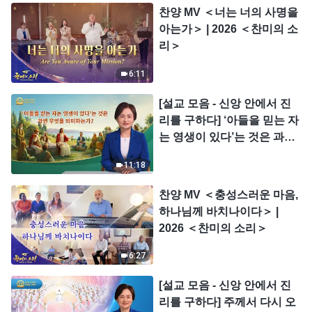
찬양 MV ＜너는 너의 사명을
아는가＞ | 2026 ＜찬미의 소
리＞
6:11
[설교 모음 - 신앙 안에서 진
리를 구하다] ‘아들을 믿는 자
는 영생이 있다’는 것은 과연
무엇을 의미하는가?
11:18
찬양 MV ＜충성스러운 마음,
하나님께 바치나이다＞ |
2026 ＜찬미의 소리＞
6:27
[설교 모음 - 신앙 안에서 진
리를 구하다] 주께서 다시 오