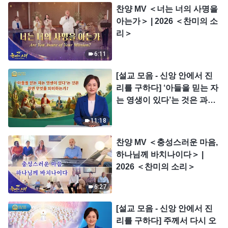
찬양 MV ＜너는 너의 사명을
아는가＞ | 2026 ＜찬미의 소
리＞
6:11
[설교 모음 - 신앙 안에서 진
리를 구하다] ‘아들을 믿는 자
는 영생이 있다’는 것은 과연
무엇을 의미하는가?
11:18
찬양 MV ＜충성스러운 마음,
하나님께 바치나이다＞ |
2026 ＜찬미의 소리＞
6:27
[설교 모음 - 신앙 안에서 진
리를 구하다] 주께서 다시 오