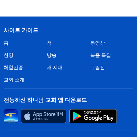
사이트 가이드
홈
책
동영상
찬양
낭송
복음 특집
체험간증
새 시대
그림전
교회 소개
전능하신 하나님 교회 앱 다운로드