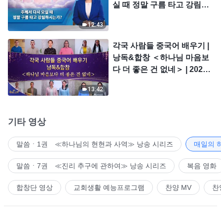
실 때 정말 구름 타고 강림하
시는가?
12:43
각국 사람들 중국어 배우기 |
낭독&합창 ＜하나님 마음보
다 더 좋은 건 없네＞ | 2026
＜찬미의 소리＞
13:42
기타 영상
말씀ㆍ1권 ≪하나님의 현현과 사역≫ 낭송 시리즈
매일의 
말씀ㆍ7권 ≪진리 추구에 관하여≫ 낭송 시리즈
복음 영화
합창단 영상
교회생활 예능프로그램
찬양 MV
찬