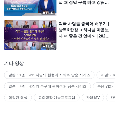
실 때 정말 구름 타고 강림하
시는가?
12:43
각국 사람들 중국어 배우기 |
낭독&합창 ＜하나님 마음보
다 더 좋은 건 없네＞ | 2026
＜찬미의 소리＞
13:42
기타 영상
말씀ㆍ1권 ≪하나님의 현현과 사역≫ 낭송 시리즈
매일의 
말씀ㆍ7권 ≪진리 추구에 관하여≫ 낭송 시리즈
복음 영화
합창단 영상
교회생활 예능프로그램
찬양 MV
찬