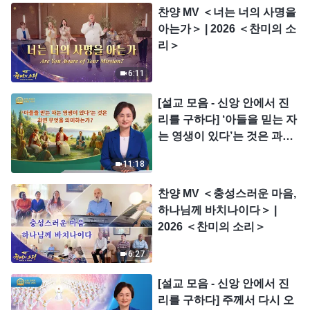
찬양 MV ＜너는 너의 사명을
아는가＞ | 2026 ＜찬미의 소
리＞
6:11
[설교 모음 - 신앙 안에서 진
리를 구하다] ‘아들을 믿는 자
는 영생이 있다’는 것은 과연
무엇을 의미하는가?
11:18
찬양 MV ＜충성스러운 마음,
하나님께 바치나이다＞ |
2026 ＜찬미의 소리＞
6:27
[설교 모음 - 신앙 안에서 진
리를 구하다] 주께서 다시 오