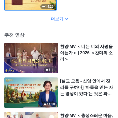
14:26
더보기
추천 영상
찬양 MV ＜너는 너의 사명을
아는가＞ | 2026 ＜찬미의 소
리＞
6:11
[설교 모음 - 신앙 안에서 진
리를 구하다] ‘아들을 믿는 자
는 영생이 있다’는 것은 과연
무엇을 의미하는가?
11:18
찬양 MV ＜충성스러운 마음,