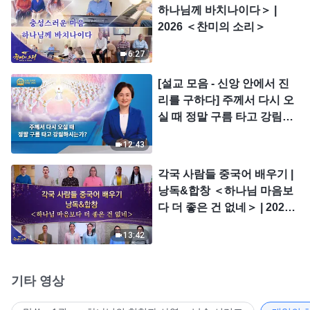
하나님께 바치나이다＞ |
2026 ＜찬미의 소리＞
6:27
[설교 모음 - 신앙 안에서 진
리를 구하다] 주께서 다시 오
실 때 정말 구름 타고 강림하
시는가?
12:43
각국 사람들 중국어 배우기 |
낭독&합창 ＜하나님 마음보
다 더 좋은 건 없네＞ | 2026
＜찬미의 소리＞
13:42
기타 영상