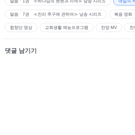
말씀ㆍ1권 ≪하나님의 현현과 사역≫ 낭송 시리즈
매일의 
말씀ㆍ7권 ≪진리 추구에 관하여≫ 낭송 시리즈
복음 영화
합창단 영상
교회생활 예능프로그램
찬양 MV
찬
댓글 남기기