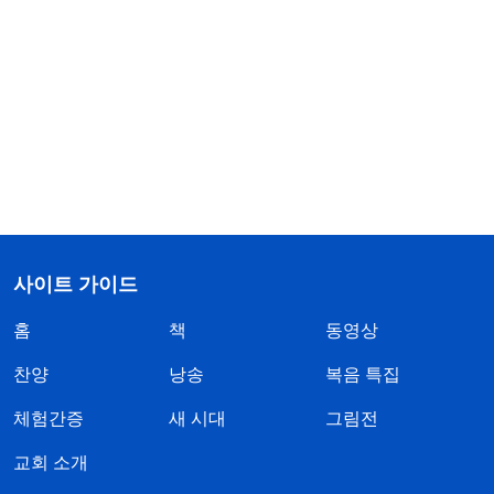
사이트 가이드
홈
책
동영상
찬양
낭송
복음 특집
체험간증
새 시대
그림전
교회 소개