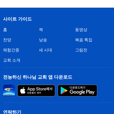
사이트 가이드
홈
책
동영상
찬양
낭송
복음 특집
체험간증
새 시대
그림전
교회 소개
전능하신 하나님 교회 앱 다운로드
연락하기