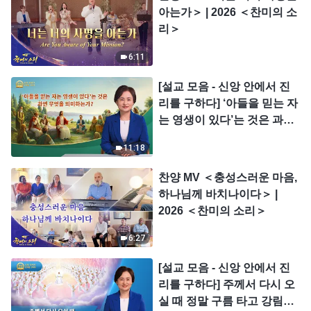
아는가＞ | 2026 ＜찬미의 소
리＞
6:11
[설교 모음 - 신앙 안에서 진
리를 구하다] ‘아들을 믿는 자
는 영생이 있다’는 것은 과연
무엇을 의미하는가?
11:18
찬양 MV ＜충성스러운 마음,
하나님께 바치나이다＞ |
2026 ＜찬미의 소리＞
6:27
[설교 모음 - 신앙 안에서 진
리를 구하다] 주께서 다시 오
실 때 정말 구름 타고 강림하