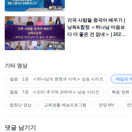
시는가?
12:43
각국 사람들 중국어 배우기 |
낭독&합창 ＜하나님 마음보
다 더 좋은 건 없네＞ | 2026
＜찬미의 소리＞
13:42
기타 영상
말씀ㆍ1권 ≪하나님의 현현과 사역≫ 낭송 시리즈
매일의 
말씀ㆍ7권 ≪진리 추구에 관하여≫ 낭송 시리즈
복음 영화
합창단 영상
교회생활 예능프로그램
찬양 MV
찬
댓글 남기기