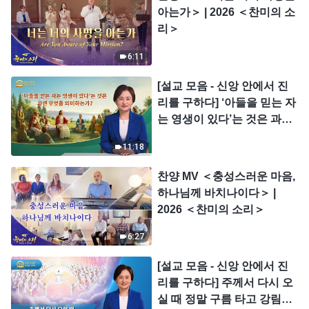
아는가＞ | 2026 ＜찬미의 소
리＞
6:11
[설교 모음 - 신앙 안에서 진
리를 구하다] ‘아들을 믿는 자
는 영생이 있다’는 것은 과연
무엇을 의미하는가?
11:18
찬양 MV ＜충성스러운 마음,
하나님께 바치나이다＞ |
2026 ＜찬미의 소리＞
6:27
[설교 모음 - 신앙 안에서 진
리를 구하다] 주께서 다시 오
실 때 정말 구름 타고 강림하