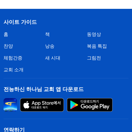
사이트 가이드
홈
책
동영상
찬양
낭송
복음 특집
체험간증
새 시대
그림전
교회 소개
전능하신 하나님 교회 앱 다운로드
연락하기