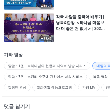
시는가?
12:43
각국 사람들 중국어 배우기 |
낭독&합창 ＜하나님 마음보
다 더 좋은 건 없네＞ | 2026
＜찬미의 소리＞
13:42
기타 영상
말씀ㆍ1권 ≪하나님의 현현과 사역≫ 낭송 시리즈
매일의 
말씀ㆍ7권 ≪진리 추구에 관하여≫ 낭송 시리즈
복음 영화
합창단 영상
교회생활 예능프로그램
찬양 MV
찬
댓글 남기기