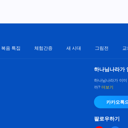
복음 특집
체험간증
새 시대
그림전
교
하나님나라가 
하나님나라가 이미
까?
더보기
카카오톡으
팔로우하기