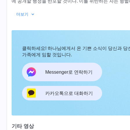
에 공개할 행정을 반포할 것이다. 이를 위반하는 자는 형벌
내가 온 우주를 향해 말을 할 때 모든 이가 나의 음성을 
더보기
다. 나의 뜻을 거스르는 자, 다시 말해 사람의 행위로 내게
별을 모두 새롭게 바꿀 것이다. 나로 인해 해와 달도 새롭게
게 바뀔 것이다. 이는 나의 말로 말미암아 이루어질 것이다.
있는 나라를 영원히 소멸시키고 나를 경배하는 나라가 되게
클릭하세요! 하나님에게서 온 기쁜 소식이 당신과 당
게 할 것이다. 온 우주 아래에 있는 사람 중 마귀에 속하
가족에게 임할 것입니다.
나의 불사름 속에서 쓰러질 것이다. 즉, 현재의 흐름 속에
내가 하는 말이 깊어짐에 따라 나는 또한 온 우주의 모
는 내가 만민을 형벌할 때 각각 다른 정도로 나의 나라로 
Messenger로 연락하기
있다. 하늘도 변하고, 땅도 변하고, 사람도 원래의 모습을
이 ‘흰 구름을 탄 거룩한 자’가 이미 왔음을 보았기 때문
는 사이에 자기 ‘종족’에게로 돌아간다. 나는 이에 크게 
그에 맞는 형벌을 받을 것이다. 나를 대적하는 자는 모두 
어지고 만물도 어느새 모두 변하였다. 나는 세상을 창조할 
카카오톡으로 대화하기
동으로 말미암아 땅에 존재하고, 아들들과 백성들의 다스림
류하였다. 나의 경륜이 끝나려 할 때, 나는 세상을 창조했을
히 음성을 발할 것이며, 나의 대업이 이루어졌음을 선포하여
전히 변화시켜 모든 것이 나의 계획 안에 포함되도록 할 것
다. 더러운 옛 세상아! 너는 반드시 나의 말에 무너질 것
―＜말씀ㆍ1권 하나님의 
나의 말에서 다시 생명을 얻고, ‘주재자’를 얻으리라! 흠 
기타 영상