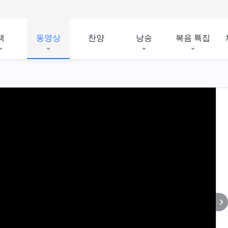
책
동영상
찬양
낭송
복음 특집