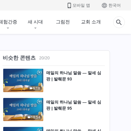
6:11
모바일 앱
한국어
매일의 하나님 말씀 ― 말세 심
판 | 발췌문 91
체험간증
새 시대
그림전
교회 소개
9:39
매일의 하나님 말씀 ― 말세 심
판 | 발췌문 92
비슷한 콘텐츠
20
/
20
14:08
매일의 하나님 말씀 ― 말세 심
판 | 발췌문 93
6:18
매일의 하나님 말씀 ― 말세 심
판 | 발췌문 95
10:54