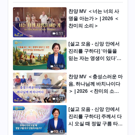
찬양 MV ＜너는 너의 사
명을 아는가＞ | 2026 ＜
찬미의 소리＞
6:11
[설교 모음 - 신앙 안에서
진리를 구하다] ‘아들을
믿는 자는 영생이 있다’는
것은 과연 무엇을 의미하
11:18
는가?
찬양 MV ＜충성스러운 마
음, 하나님께 바치나이다
＞ | 2026 ＜찬미의 소리
＞
6:27
[설교 모음 - 신앙 안에서
진리를 구하다] 주께서 다
시 오실 때 정말 구름 타고
강림하시는가?
12:43