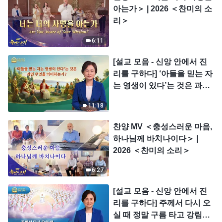
아는가＞ | 2026 ＜찬미의 소
리＞
6:11
[설교 모음 - 신앙 안에서 진
리를 구하다] ‘아들을 믿는 자
는 영생이 있다’는 것은 과연
무엇을 의미하는가?
11:18
찬양 MV ＜충성스러운 마음,
하나님께 바치나이다＞ |
2026 ＜찬미의 소리＞
6:27
[설교 모음 - 신앙 안에서 진
리를 구하다] 주께서 다시 오
실 때 정말 구름 타고 강림하