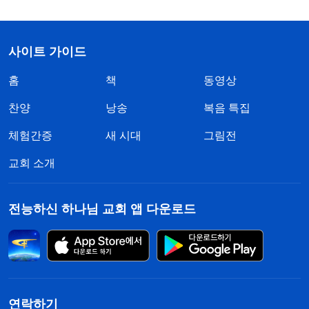
사이트 가이드
홈
책
동영상
찬양
낭송
복음 특집
체험간증
새 시대
그림전
교회 소개
전능하신 하나님 교회 앱 다운로드
연락하기