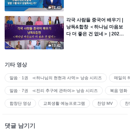
시는가?
12:43
각국 사람들 중국어 배우기 |
낭독&합창 ＜하나님 마음보
다 더 좋은 건 없네＞ | 2026
＜찬미의 소리＞
13:42
기타 영상
말씀ㆍ1권 ≪하나님의 현현과 사역≫ 낭송 시리즈
매일의 
말씀ㆍ7권 ≪진리 추구에 관하여≫ 낭송 시리즈
복음 영화
합창단 영상
교회생활 예능프로그램
찬양 MV
찬
댓글 남기기