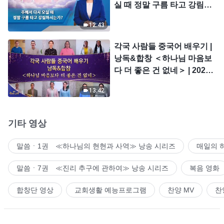
실 때 정말 구름 타고 강림하
시는가?
12:43
각국 사람들 중국어 배우기 |
낭독&합창 ＜하나님 마음보
다 더 좋은 건 없네＞ | 2026
＜찬미의 소리＞
13:42
기타 영상
말씀ㆍ1권 ≪하나님의 현현과 사역≫ 낭송 시리즈
매일의 
말씀ㆍ7권 ≪진리 추구에 관하여≫ 낭송 시리즈
복음 영화
합창단 영상
교회생활 예능프로그램
찬양 MV
찬