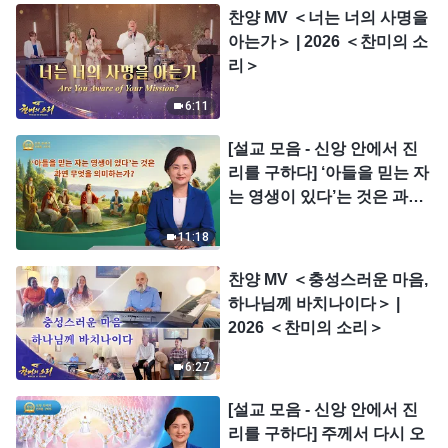
찬양 MV ＜너는 너의 사명을
아는가＞ | 2026 ＜찬미의 소
리＞
6:11
[설교 모음 - 신앙 안에서 진
리를 구하다] ‘아들을 믿는 자
는 영생이 있다’는 것은 과연
무엇을 의미하는가?
11:18
찬양 MV ＜충성스러운 마음,
하나님께 바치나이다＞ |
2026 ＜찬미의 소리＞
6:27
[설교 모음 - 신앙 안에서 진
리를 구하다] 주께서 다시 오